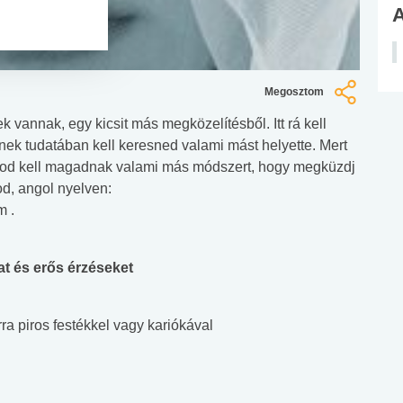
Megosztom
 vannak, egy kicsit más megközelítésből. Itt rá kell
ek tudatában kell keresned valami mást helyette. Mert
nod kell magadnak valami más módszert, hogy megküzdj
od, angol nyelven:
m .
at és erős érzéseket
írra piros festékkel vagy kariókával