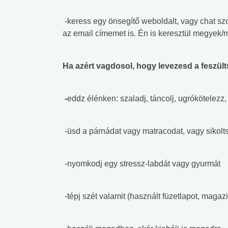
-keress egy önsegítő weboldalt, vagy chat sz
az email címemet is. Én is keresztül megyek
Ha azért vagdosol, hogy levezesd a feszül
-
eddz élénken: szaladj, táncolj, ugrókötelezz
-üsd a párnádat vagy matracodat, vagy sikolt
-nyomkodj egy stressz-labdát vagy gyurmát
-tépj szét valamit (használt füzetlapot, magaz