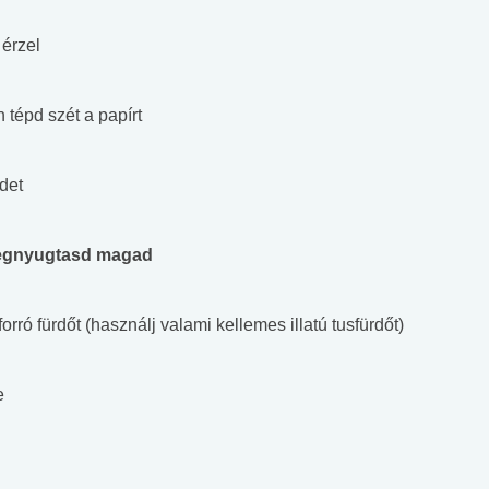
 érzel
n tépd szét a papírt
idet
 megnyugtasd magad
rró fürdőt (használj valami kellemes illatú tusfürdőt)
e