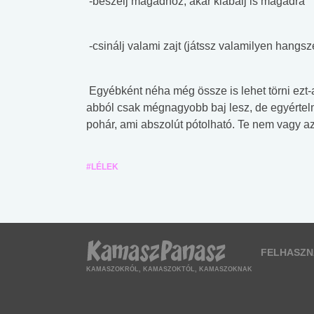
-beszélj magadhoz, akár kiabálj is magadra
-csinálj valami zajt (játssz valamilyen hang
Egyébként néha még össze is lehet törni ezt-
abból csak mégnagyobb baj lesz, de egyértel
pohár, ami abszolút pótolható. Te nem vagy az
#LÉLEK
FELHASZN
KAMASZOKRÓL, KAMASZOKTÓL, KAMASZOKNAK