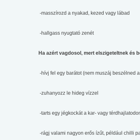
-masszírozd a nyakad, kezed vagy lábad
-hallgass nyugtató zenét
Ha azért vagdosol, mert elszigeteltnek és 
-hívj fel egy barátot (nem muszáj beszélned 
-zuhanyozz le hideg vízzel
-tarts egy jégkockát a kar- vagy térdhajlatodo
-rágj valami nagyon erős ízűt, például chilli p