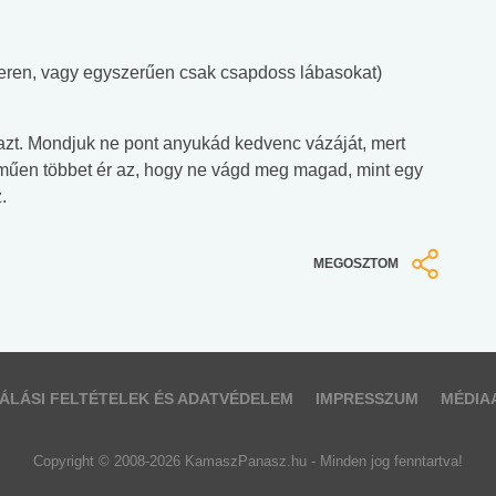
szeren, vagy egyszerűen csak csapdoss lábasokat)
azt. Mondjuk ne pont anyukád kedvenc vázáját, mert
műen többet ér az, hogy ne vágd meg magad, mint egy
.
MEGOSZTOM
ÁLÁSI FELTÉTELEK ÉS ADATVÉDELEM
IMPRESSZUM
MÉDIA
Copyright © 2008-2026 KamaszPanasz.hu - Minden jog fenntartva!