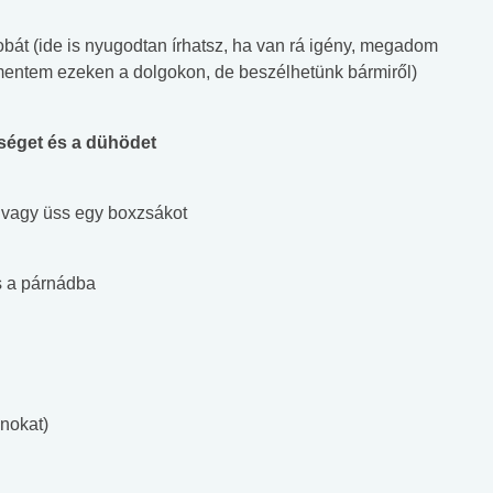
obát (ide is nyugodtan írhatsz, ha van rá igény, megadom
/mentem ezeken a dolgokon, de beszélhetünk bármiről)
tség
et és a dühödet
, vagy üss egy boxzsákot
s a párnádba
inokat)