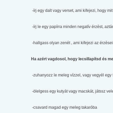
-írj egy dalt vagy verset, ami kifejezi, hogy mit
-írj le egy papírra minden negatív érzést, aztá
-hallgass olyan zenét , ami kifejezi az érzése
Ha azért vagdosol, hogy lecsillapítsd és
-zuhanyozz le meleg vízzel, vagy vegyél egy fo
-ölelgess egy kutyát vagy macskát, játssz vel
-csavard magad egy meleg takaróba