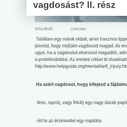
vagdosást? ll. rész
2012.09.05.
kisroka
Találtam egy másik oldalt, amin hasznos tippek
jönnöd, hogy mi(k)ért vagdosod magad, és enn
ugye, ha a vagdosást elveszed magadtól, ad
a problémáiddal. Az eredeti cikket itt olvashat
http://www.helpguide.org/mental/self_injury.ht
Ha azért vagdosol, hogy kifejezd a fájdalm
-fess, rajzolj, vagy firkálj egy nagy darab pap
-írd le az érzéseidet egy naplóba