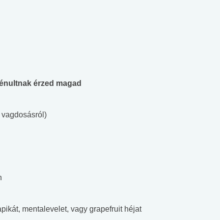
bénultnak
érzed magad
a vagdosásról)
n
apikát, mentalevelet, vagy grapefruit héjat