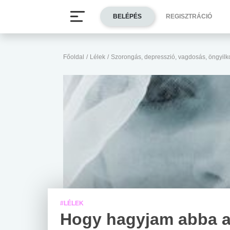
BELÉPÉS
REGISZTRÁCIÓ
Főoldal
/
Lélek
/
Szorongás, depresszió, vagdosás, öngyil
#LÉLEK
Hogy hagyjam abba 