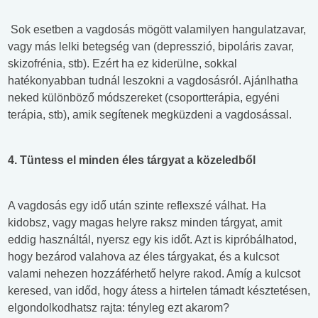
Sok esetben a vagdosás mögött valamilyen hangulatzavar,
vagy más lelki betegség van (depresszió, bipoláris zavar,
skizofrénia, stb). Ezért ha ez kiderülne, sokkal
hatékonyabban tudnál leszokni a vagdosásról. Ajánlhatha
neked különböző módszereket (csoportterápia, egyéni
terápia, stb), amik segítenek megküzdeni a vagdosással.
4. Tüntess el minden éles tárgyat a közeledből
A vagdosás egy idő után szinte reflexszé válhat. Ha
kidobsz, vagy magas helyre raksz minden tárgyat, amit
eddig használtál, nyersz egy kis időt. Azt is kipróbálhatod,
hogy bezárod valahova az éles tárgyakat, és a kulcsot
valami nehezen hozzáférhető helyre rakod. Amíg a kulcsot
keresed, van időd, hogy átess a hirtelen támadt késztetésen,
elgondolkodhatsz rajta: tényleg ezt akarom?