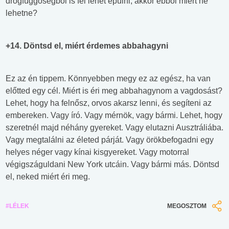
drogfüggőségből is fel lehet épülni, akkor ebből miért ne
lehetne?
+14. Döntsd el, miért érdemes abbahagyni
Ez az én tippem. Könnyebben megy ez az egész, ha van
előtted egy cél. Miért is éri meg abbahagynom a vagdosást?
Lehet, hogy ha felnősz, orvos akarsz lenni, és segíteni az
embereken. Vagy író. Vagy mérnök, vagy bármi. Lehet, hogy
szeretnél majd néhány gyereket. Vagy elutazni Ausztráliába.
Vagy megtalálni az életed párját. Vagy örökbefogadni egy
helyes néger vagy kínai kisgyereket. Vagy motorral
végigszáguldani New York utcáin. Vagy bármi más. Döntsd
el, neked miért éri meg.
#LÉLEK
MEGOSZTOM