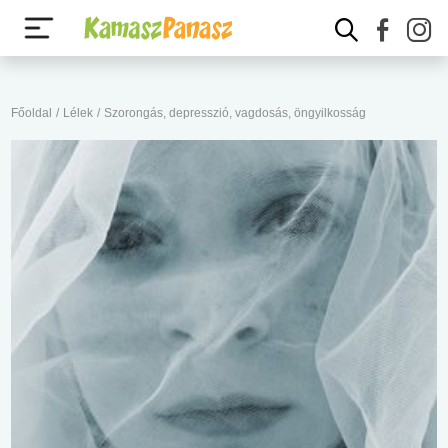
Főoldal
/
Lélek
/
Szorongás, depresszió, vagdosás, öngyilkosság