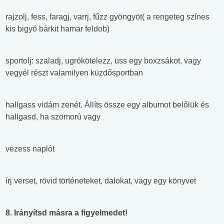
rajzolj, fess, faragj, varrj, fűzz gyöngyöt( a rengeteg színes
kis bigyó bárkit hamar feldob)
sportolj: szaladj, ugrókötelezz, üss egy boxzsákot, vagy
vegyél részt valamilyen küzdősportban
hallgass vidám zenét. Állíts össze egy albumot belőlük és
hallgasd, ha szomorú vagy
vezess naplót
írj verset, rövid történeteket, dalokat, vagy egy könyvet
8. Irányítsd másra a figyelmedet!