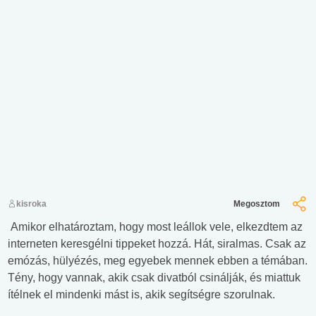
kisroka
Megosztom
Amikor elhatároztam, hogy most leállok vele, elkezdtem az
interneten keresgélni tippeket hozzá. Hát, siralmas. Csak az
emózás, hülyézés, meg egyebek mennek ebben a témában.
Tény, hogy vannak, akik csak divatból csinálják, és miattuk
ítélnek el mindenki mást is, akik segítségre szorulnak.