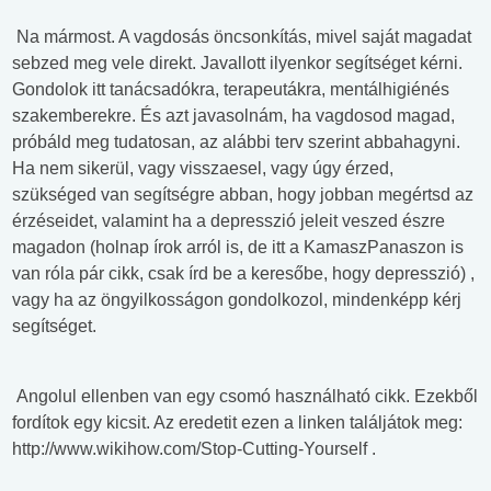
Na mármost. A vagdosás öncsonkítás, mivel saját magadat
sebzed meg vele direkt. Javallott ilyenkor segítséget kérni.
Gondolok itt tanácsadókra, terapeutákra, mentálhigiénés
szakemberekre. És azt javasolnám, ha vagdosod magad,
próbáld meg tudatosan, az alábbi terv szerint abbahagyni.
Ha nem sikerül, vagy visszaesel, vagy úgy érzed,
szükséged van segítségre abban, hogy jobban megértsd az
érzéseidet, valamint ha a depresszió jeleit veszed észre
magadon (holnap írok arról is, de itt a KamaszPanaszon is
van róla pár cikk, csak írd be a keresőbe, hogy depresszió) ,
vagy ha az öngyilkosságon gondolkozol, mindenképp kérj
segítséget.
Angolul ellenben van egy csomó használható cikk. Ezekből
fordítok egy kicsit. Az eredetit ezen a linken találjátok meg:
http://www.wikihow.com/Stop-Cutting-Yourself .