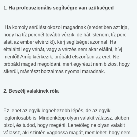
1. Ha professzionális segítségre van szükséged
Ha komoly sérülést okozol magadnak (eredetiben azt írja,
hogy ha tíz percnél tovább vérzik, de hát Istenem, tíz perc
alatt az ember elvérzik!), kérj segítséget azonnal. Ha
eltaláltál egy vénát, vagy a vérzés nem akar elállni, hívj
mentőt! Amíg kiérkezik, próbáld elszorítani az eret. Ne
próbáld magad megoldani, mert egyrészt nem biztos, hogy
sikerül, másrészt borzalmas nyomai maradnak.
2. Beszélj valakinek róla
Ez lehet az egyik legnehezebb lépés, de az egyik
legfontosabb is. Mindenképp olyan valakit válassz, akiben
bízol, és tudod, hogy megérti. Lehetőleg ne olyan valakit
válassz, aki szintén vagdossa magát, mert lehet, hogy nem