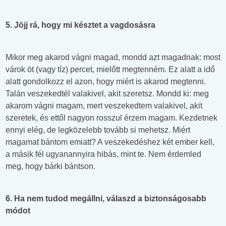
5.
Jöjj rá, hogy mi késztet a vagdosásra
Mikor meg akarod vágni magad, mondd azt magadnak: most
várok öt (vagy tíz) percet, mielőtt megtenném. Ez alatt a idő
alatt gondolkozz el azon, hogy miért is akarod megtenni.
Talán veszekedtél valakivel, akit szeretsz. Mondd ki: meg
akarom vágni magam, mert veszekedtem valakivel, akit
szeretek, és ettől nagyon rosszul érzem magam. Kezdetnek
ennyi elég, de legközelebb tovább si mehetsz. Miért
magamat bántom emiatt? A veszekedéshez két ember kell,
a másik fél ugyanannyira hibás, mint te. Nem érdemled
meg, hogy bárki bántson.
6. Ha nem tudod megállni, válaszd a biztonságosabb
módot