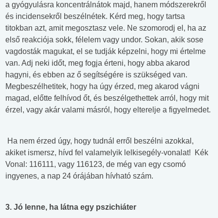
a gyógyulásra koncentrálnátok majd, hanem módszerekről
és incidensekről beszélnétek. Kérd meg, hogy tartsa
titokban azt, amit megosztasz vele. Ne szomorodj el, ha az
első reakciója sokk, félelem vagy undor. Sokan, akik sose
vagdosták magukat, el se tudják képzelni, hogy mi értelme
van. Adj neki időt, meg fogja érteni, hogy abba akarod
hagyni, és ebben az ő segítségére is szükséged van.
Megbeszélhetitek, hogy ha úgy érzed, meg akarod vágni
magad, előtte felhívod őt, és beszélgethettek arról, hogy mit
érzel, vagy akár valami másról, hogy elterelje a figyelmedet.
Ha nem érzed úgy, hogy tudnál erről beszélni azokkal,
akiket ismersz, hívd fel valamelyik lelkisegély-vonalat! Kék
Vonal: 116111, vagy 116123, de még van egy csomó
ingyenes, a nap 24 órájában hívható szám.
3. Jó lenne, ha látna egy pszichiáter