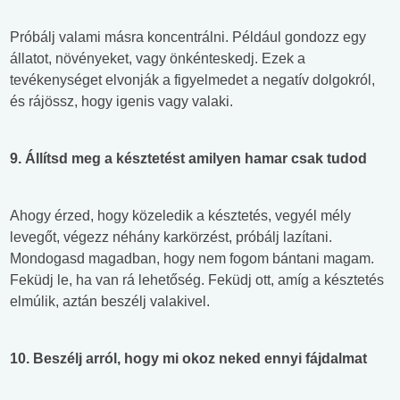
Próbálj valami másra koncentrálni. Például gondozz egy
állatot, növényeket, vagy önkénteskedj. Ezek a
tevékenységet elvonják a figyelmedet a negatív dolgokról,
és rájössz, hogy igenis vagy valaki.
9.
Állítsd meg a késztetést amilyen hamar csak tudod
Ahogy érzed, hogy közeledik a késztetés, vegyél mély
levegőt, végezz néhány karkörzést, próbálj lazítani.
Mondogasd magadban, hogy nem fogom bántani magam.
Feküdj le, ha van rá lehetőség. Feküdj ott, amíg a késztetés
elmúlik, aztán beszélj valakivel.
10. Beszélj arról, hogy mi okoz neked ennyi fájdalmat