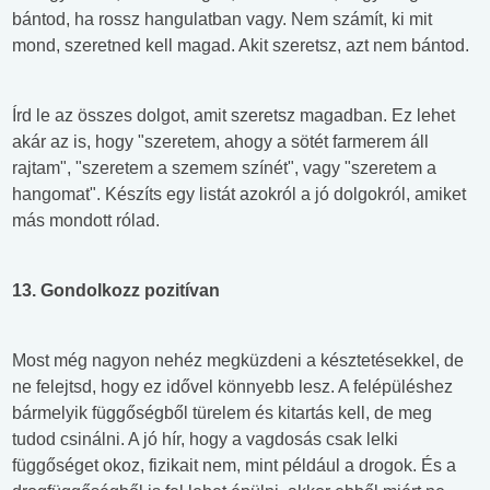
bántod, ha rossz hangulatban vagy. Nem számít, ki mit
mond, szeretned kell magad. Akit szeretsz, azt nem bántod.
Írd le az összes dolgot, amit szeretsz magadban. Ez lehet
akár az is, hogy "szeretem, ahogy a sötét farmerem áll
rajtam", "szeretem a szemem színét", vagy "szeretem a
hangomat". Készíts egy listát azokról a jó dolgokról, amiket
más mondott rólad.
13. Gondolkozz pozitívan
Most még nagyon nehéz megküzdeni a késztetésekkel, de
ne felejtsd, hogy ez idővel könnyebb lesz. A felépüléshez
bármelyik függőségből türelem és kitartás kell, de meg
tudod csinálni. A jó hír, hogy a vagdosás csak lelki
függőséget okoz, fizikait nem, mint például a drogok. És a