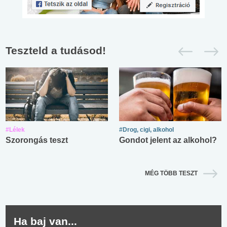
Teszteld a tudásod!
#Lélek
#Drog, cigi, alkohol
Szorongás teszt
Gondot jelent az alkohol?
MÉG TÖBB TESZT
Ha baj van...