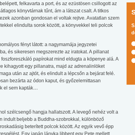
elépett, felkavarta a port, és az ezüstösen csillogott az
lagos könyvtárnak tűnt, ám a látszat csalt. A titkos
 ezek azonban gondosan el voltak rejtve. Avatatlan szem
tekkel elindulta sorok között, a könyvekkel teli polcok
S
d
 homályos fényt látott: a nagymamája jegyzetei
yba, és sikeresen megszerezte az iratokat. A pillanat
a foszforeszkáló papírokat mind eldugta a köpenye alá. A
íve kihagyott egy pillanatra, majd az adrenalinlöket
maga után az ajtót, és elindult a lépcsőn a bejárat felé.
dosan bezárta az ódon kaput, és győzelemittasan
sak el sem kapták…
hol szélcsengő hangja hallatszott. A levegő nehéz volt a
ltan indult beljebb a Buddha-szobrokkal, különböző
 roskadásig beterített polcok között. Az egyik vevő épp
keresgélést. Egy japán lányka libbent egy Pete mellett