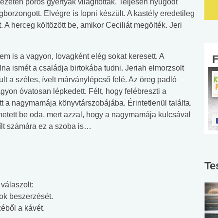
ezeten poros gyertyák világítottak. Teljesen nyugodt
orzongott. Elvégre is lopni készült. A kastély eredetileg
. A herceg költözött be, amikor Ceciliát megölték. Jeri
Nem is a vagyon, lovagként elég sokat keresett. A
na ismét a családja birtokába tudni. Jeriah elmorzsolt
t a széles, ívelt márványlépcső felé. Az öreg padló
agyon óvatosan lépkedett. Félt, hogy felébreszti a
t a nagymamája könyvtárszobájába. Érintetlenül találta.
hetett be oda, mert azzal, hogy a nagymamája kulcsával
yílt számára ez a szoba is…
Te
válaszolt:
ok beszerzését.
zéből a kávét.