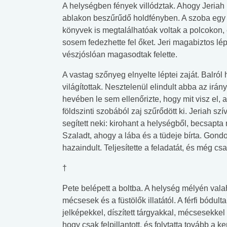
A helységben fények villództak. Ahogy Jeriah b
ablakon beszűrűdő holdfényben. A szoba egy át
könyvek is megtalálhatóak voltak a polcokon,
sosem fedezhette fel őket. Jeri magabiztos lép
vészjóslóan magasodtak felette.
A vastag szőnyeg elnyelte léptei zaját. Balról
világítottak. Nesztelenül elindult abba az irán
hevében le sem ellenőrizte, hogy mit visz el, 
földszinti szobából zaj szűrődött ki. Jeriah sz
segített neki: kirohant a helységből, becsapta 
Szaladt, ahogy a lába és a tüdeje bírta. Gon
hazaindult. Teljesítette a feladatát, és még c
†
Pete belépett a boltba. A helység mélyén vala
mécsesek és a füstölők illatától. A férfi bódu
jelképekkel, díszített tárgyakkal, mécsesekkel
hogy csak felpillantott, és folytatta tovább a 