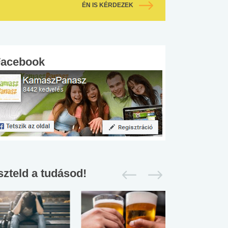
ÉN IS KÉRDEZEK
Facebook
szteld a tudásod!