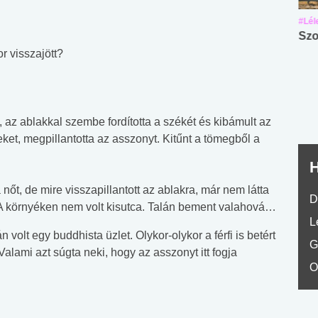
#Suli, munka
#Suli, munka
#Lél
Angol középfokú
Internet-függőség
Szo
nyelvvizsga teszt -
teszt
r visszajött?
No.42
a, az ablakkal szembe fordította a székét és kibámult az
et, megpillantotta az asszonyt. Kitűnt a tömegből a
H
 nőt, de mire visszapillantott az ablakra, már nem látta
D
. A környéken nem volt kisutca. Talán bement valahová…
L
volt egy buddhista üzlet. Olykor-olykor a férfi is betért
G
alami azt súgta neki, hogy az asszonyt itt fogja
O