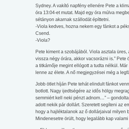
Sydney. A vakító napfény ellenére Pete a klimal
óra 13:04-et mutat. Majd egy óra múlva megbe
sétányon akarnak szállodát építtetni.
-Viola kedves, hozna nekem egy fánkot a pé
Csend.
-Viola?
Pete kiment a szobájából. Viola asztala üres,
vissza négy órára, akkor vacsorázni is.” Pete 
a titkárnője megint ellógott a tudta nélkül. Már
lenne az élete. A nő megjegyzései még a legfár
Jobb ötlet híján Pete tehát elindult fánkot v
botlott. Nagy ijedtségére az idős hölgy megra
semmiért kell neki pénzt adnom…” – gondolta
adott nekik pár dollárt. Szeretett segíteni az e
hogy a hajléktalanok az ő dollárjaival milyen
Mindenesetre örült, hogy legalább kap valami 