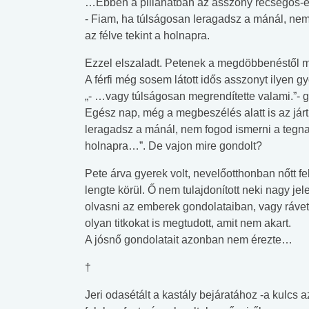
…Ebben a pillanatban az asszony recsegős-é
- Fiam, ha túlságosan leragadsz a mánál, nem
az félve tekint a holnapra.
Ezzel elszaladt. Petenek a megdöbbenéstől mé
A férfi még sosem látott idős asszonyt ilyen 
„- …vagy túlságosan megrendítette valami.”- g
Egész nap, még a megbeszélés alatt is az járt
leragadsz a mánál, nem fogod ismerni a tegnap
holnapra…”. De vajon mire gondolt?
Pete árva gyerek volt, nevelőotthonban nőtt fe
lengte körül. Ő nem tulajdonított neki nagy je
olvasni az emberek gondolataiban, vagy rávette
olyan titkokat is megtudott, amit nem akart.
A jósnő gondolatait azonban nem érezte…
†
Jeri odasétált a kastály bejáratához -a kulcs az