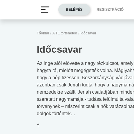
BELÉPÉS
REGISZTRÁCIÓ
Főoldal
/
A TE történeted
/
Időcsavar
Időcsavar
Az inge alól elővette a nagy rézkulcsot, amel
hagyta rá, mielőtt megégették volna. Máglyahalá
hogy a nép fizessen. Boszorkányság vádjával el
azonban csak Jeriah tudta, hogy a nagymamáj
nemzedékre szállt: Jeriah családjában minden 
szeretett nagymamája - tudása felülmúlta va
törvénynek – miszerint csak a nők varázsolhat
dolgok történtek…
†