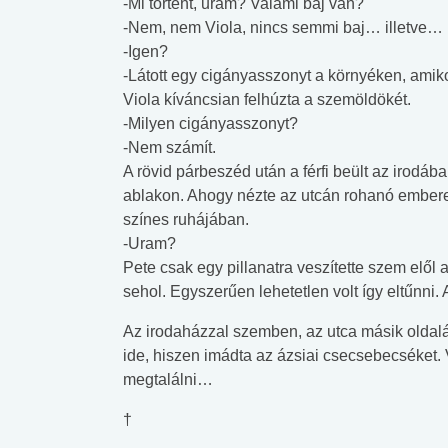
-Mi történt, uram? Valami baj van?
-Nem, nem Viola, nincs semmi baj… illetve…
 alkohol
#Zöldövezet
#Betegségek
lent az
Mekkora az ökológiai
Elsősegély
-Igen?
lábnyomod?
tudásteszt
-Látott egy cigányasszonyt a környéken, amiko
Viola kíváncsian felhúzta a szemöldökét.
-Milyen cigányasszonyt?
-Nem számít.
A rövid párbeszéd után a férfi beült az irodáb
ablakon. Ahogy nézte az utcán rohanó emberek
színes ruhájában.
-Uram?
Pete csak egy pillanatra veszítette szem elől a
sehol. Egyszerűen lehetetlen volt így eltűnni
Az irodaházzal szemben, az utca másik oldalán 
ide, hiszen imádta az ázsiai csecsebecséket. V
megtalálni…
†