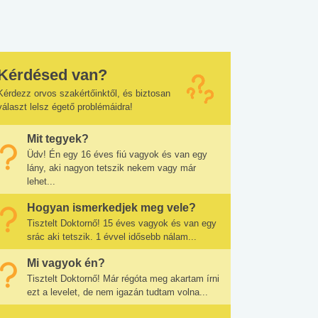
Kérdésed van?
Kérdezz orvos szakértőinktől, és biztosan
választ lelsz égető problémáidra!
Mit tegyek?
Üdv! Én egy 16 éves fiú vagyok és van egy
lány, aki nagyon tetszik nekem vagy már
lehet...
Hogyan ismerkedjek meg vele?
Tisztelt Doktornő! 15 éves vagyok és van egy
srác aki tetszik. 1 évvel idősebb nálam...
Mi vagyok én?
Tisztelt Doktornő! Már régóta meg akartam írni
ezt a levelet, de nem igazán tudtam volna...