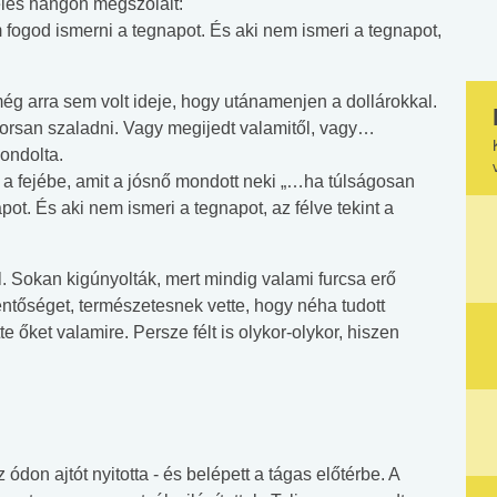
les hangon megszólalt:
 fogod ismerni a tegnapot. És aki nem ismeri a tegnapot,
g arra sem volt ideje, hogy utánamenjen a dollárokkal.
gyorsan szaladni. Vagy megijedt valamitől, vagy…
ondolta.
 a fejébe, amit a jósnő mondott neki „…ha túlságosan
ot. És aki nem ismeri a tegnapot, az félve tekint a
l. Sokan kigúnyolták, mert mindig valami furcsa erő
lentőséget, természetesnek vette, hogy néha tudott
 őket valamire. Persze félt is olykor-olykor, hiszen
 ódon ajtót nyitotta - és belépett a tágas előtérbe. A