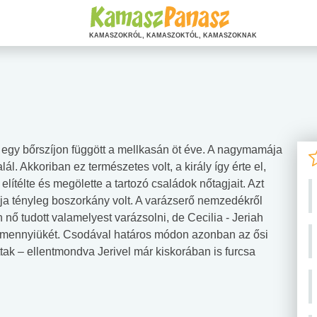
KAMASZOKRÓL, KAMASZOKTÓL, KAMASZOKNAK
y egy bőrszíjon függött a mellkasán öt éve. A nagymamája
l. Akkoriban ez természetes volt, a király így érte el,
ítélte és megölette a tartozó családok nőtagjait. Azt
a tényleg boszorkány volt. A varázserő nemzedékről
nő tudott valamelyest varázsolni, de Cecilia - Jeriah
lamennyiükét. Csodával határos módon azonban az ősi
tak – ellentmondva Jerivel már kiskorában is furcsa