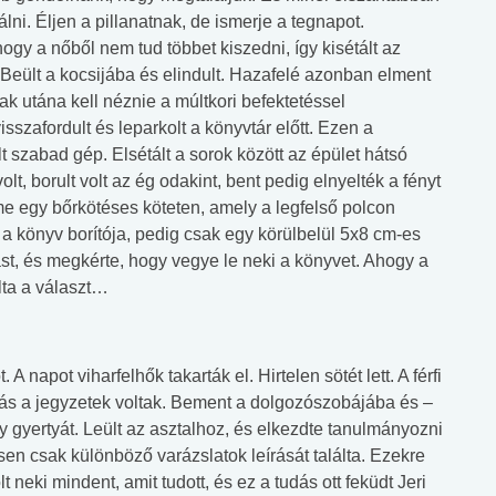
ni. Éljen a pillanatnak, de ismerje a tegnapot.
hogy a nőből nem tud többet kiszedni, így kisétált az
 Beült a kocsijába és elindult. Hazafelé azonban elment
nak utána kell néznie a múltkori befektetéssel
isszafordult és leparkolt a könyvtár előtt. Ezen a
t szabad gép. Elsétált a sorok között az épület hátsó
t, borult volt az ég odakint, bent pedig elnyelték a fényt
e egy bőrkötéses köteten, amely a legfelső polcon
 a könyv borítója, pedig csak egy körülbelül 5x8 cm-es
rast, és megkérte, hogy vegye le neki a könyvet. Ahogy a
lta a választ…
A napot viharfelhők takarták el. Hirtelen sötét lett. A férfi
ás a jegyzetek voltak. Bement a dolgozószobájába és –
y gyertyát. Leült az asztalhoz, és elkezdte tanulmányozni
en csak különböző varázslatok leírását találta. Ezekre
neki mindent, amit tudott, és ez a tudás ott feküdt Jeri