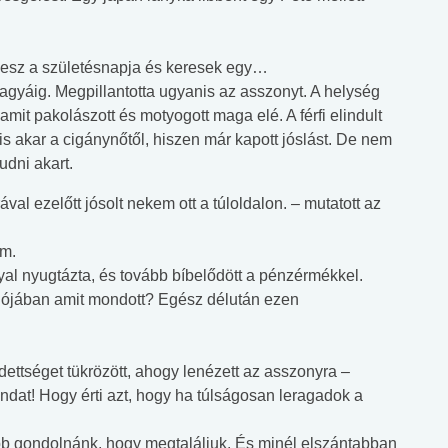
esz a születésnapja és keresek egy…
 agyáig. Megpillantotta ugyanis az asszonyt. A helység
it pakolászott és motyogott maga elé. A férfi elindult
s akar a cigánynőtől, hiszen már kapott jóslást. De nem
udni akart.
l ezelőtt jósolt nekem ott a túloldalon. – mutatott az
em.
al nyugtázta, és tovább bíbelődött a pénzérmékkel.
 valójában amit mondott? Egész délután ezen
dettséget tükrözött, ahogy lenézett az asszonyra –
ndat! Hogy érti azt, hogy ha túlságosan leragadok a
ább gondolnánk, hogy megtaláljuk. És minél elszántabban