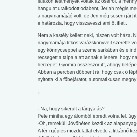
falakon festmények voltak az őseiről, a menny
hangulat uralkodott odabent, Jeriah mégis megb
a nagymamájáé volt, de Jeri még sosem járt itt
elhatározta, hogy visszaveszi ami őt illeti.
Nem a kastély kellett neki, hiszen volt háza. 
nagymamája titkos varázskönyveit szerette vol
egy könnycseppet a szeme sarkában és elindul
recsegett a talpa alatt annak ellenére, hogy n
herceget. Gyomra összeszorult, ahogy belépet
Abban a percben döbbent rá, hogy csak ő lép
nyitotta ki a főbejáratot, automatikusan megn
†
- Na, hogy sikerült a tárgyalás?
Pete mintha egy álomból ébredt volna fel, úgy 
-Oh, remekül! Jövőhéten kezdik az alapanyag
A férfi gépies mozdulattal elvette a titkárnő ke