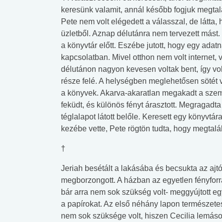
keresünk valamit, annál később fogjuk megtalál
Pete nem volt elégedett a válasszal, de látta, 
üzletből. Aznap délutánra nem tervezett mást.
a könyvtár előtt. Eszébe jutott, hogy egy adat
kapcsolatban. Mivel otthon nem volt internet, v
délutánon nagyon kevesen voltak bent, így vol
része felé. A helységben meglehetősen sötét vol
a könyvek. Akarva-akaratlan megakadt a szem
feküdt, és különös fényt árasztott. Megragadta
téglalapot látott belőle. Keresett egy könyvtá
kezébe vette, Pete rögtön tudta, hogy megtalá
†
Jeriah besétált a lakásába és becsukta az ajtót. 
megborzongott. A házban az egyetlen fényforr
bár arra nem sok szükség volt- meggyújtott eg
a papírokat. Az első néhány lapon természetes
nem sok szüksége volt, hiszen Cecilia lemásolt 