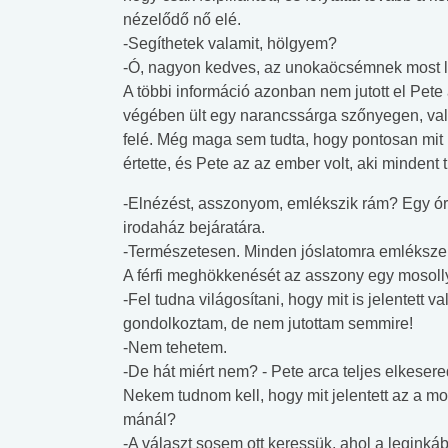
nézelődő nő elé.
-Segíthetek valamit, hölgyem?
-Ó, nagyon kedves, az unokaöcsémnek most l
A többi információ azonban nem jutott el Pete
végében ült egy narancssárga szőnyegen, valam
felé. Még maga sem tudta, hogy pontosan mit i
értette, és Pete az az ember volt, aki mindent t
-Elnézést, asszonyom, emlékszik rám? Egy óráva
irodaház bejáratára.
-Természetesen. Minden jóslatomra emléksz
A férfi meghökkenését az asszony egy mosolly
-Fel tudna világosítani, hogy mit is jelentett
gondolkoztam, de nem jutottam semmire!
-Nem tehetem.
-De hát miért nem? - Pete arca teljes elkesere
Nekem tudnom kell, hogy mit jelentett az a mo
mánál?
-A választ sosem ott keressük, ahol a legink