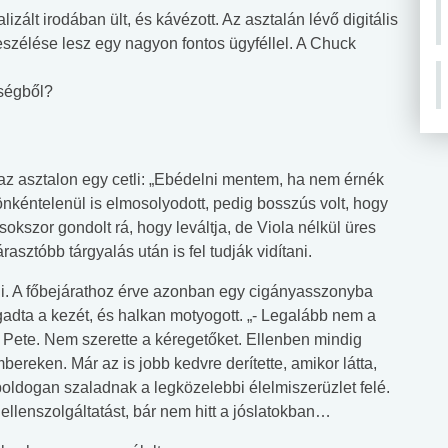
izált irodában ült, és kávézott. Az asztalán lévő digitális
szélése lesz egy nagyon fontos ügyféllel. A Chuck
kségből?
 az asztalon egy cetli: „Ebédelni mentem, ha nem érnék
önkéntelenül is elmosolyodott, pedig bosszús volt, hogy
 sokszor gondolt rá, hogy leváltja, de Viola nélkül üres
asztóbb tárgyalás után is fel tudják vidítani.
enni. A főbejárathoz érve azonban egy cigányasszonyba
gadta a kezét, és halkan motyogott. „- Legalább nem a
 Pete. Nem szerette a kéregetőket. Ellenben mindig
mbereken. Már az is jobb kedvre derítette, amikor látta,
 boldogan szaladnak a legközelebbi élelmiszerüzlet felé.
ellenszolgáltatást, bár nem hitt a jóslatokban…