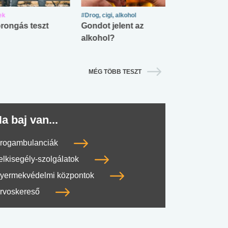
ek
#Drog, cigi, alkohol
#Zöldövezet
rongás teszt
Gondot jelent az
Mekkora az ö
alkohol?
lábnyomod?
MÉG TÖBB TESZT
a baj van...
rogambulanciák
elkisegély-szolgálatok
yermekvédelmi központok
rvoskereső