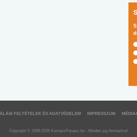
S
d
ÁLÁSI FELTÉTELEK ÉS ADATVÉDELEM
IMPRESSZUM
MÉDIA
Copyright © 2008-2026 KamaszPanasz.hu - Minden jog fenntartva!