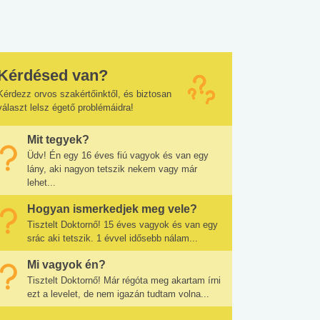
Kérdésed van?
Kérdezz orvos szakértőinktől, és biztosan
választ lelsz égető problémáidra!
Mit tegyek?
Üdv! Én egy 16 éves fiú vagyok és van egy
lány, aki nagyon tetszik nekem vagy már
lehet...
Hogyan ismerkedjek meg vele?
Tisztelt Doktornő! 15 éves vagyok és van egy
srác aki tetszik. 1 évvel idősebb nálam...
Mi vagyok én?
Tisztelt Doktornő! Már régóta meg akartam írni
ezt a levelet, de nem igazán tudtam volna...