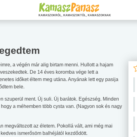
KAMASZOKRÓL, KAMASZOKTÓL, KAMASZOKNAK
tegedtem
imre, a végén már alig birtam menni. Hullott a hajam
 veszekedtek. De 14 éves koromba vége lett a
enetes időket éltem meg utána. Anyának lett egy pasija
ődtem bele.
 szuperül ment. Új suli. Új barátok. Egészség. Minden
lt, hogy a méhemben több cysta van. (Nagyon sok és nagy
 megváltozott az életem. Pokollá vált, ami még mai
e kedves ismerősöm balhéjától kezdődött.