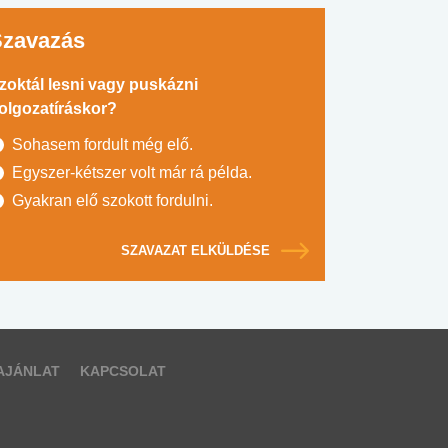
Szavazás
zoktál lesni vagy puskázni
olgozatíráskor?
Sohasem fordult még elő.
Egyszer-kétszer volt már rá példa.
Gyakran elő szokott fordulni.
SZAVAZAT ELKÜLDÉSE
AJÁNLAT
KAPCSOLAT