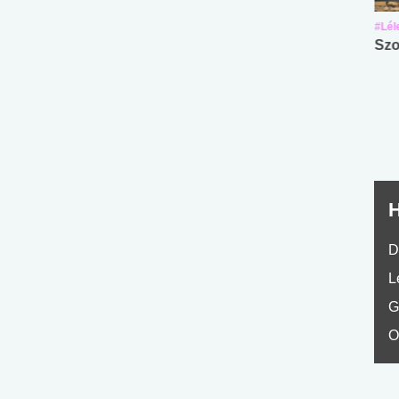
#Suli, munka
#Suli, munka
#Lél
Angol középfokú
Internet-függőség
Szo
nyelvvizsga teszt -
teszt
No.42
H
D
L
G
O