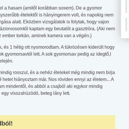
m el a hasam (amitől korábban sosem). De a gyomor
egyszerűbb ételektől is hányingerem volt, és napokig nem
rgása alatt. Eközben vizsgálatok is folytak, hogy vajon
 háziorvosomtól kaptam egy beutalót a gasztróra. (Aki nem
az ember torkán, aminek kamera van a végén.)
, és 1 hétig ott nyomorodtam. A tükrözésen kiderült hogy
 gyomorsavtól lett. A sok gyomorsav pedig az idegtő,l
elején.
mindig rosszul, és a nehéz ételeket még mindig nem birja
 hetet hiányoztam már. Nos röviden ennyi az életem... A
am mindentől, és abból a csajból aki egykor mindig
 egy visszahúzódó, beteg lány lett.
dból!