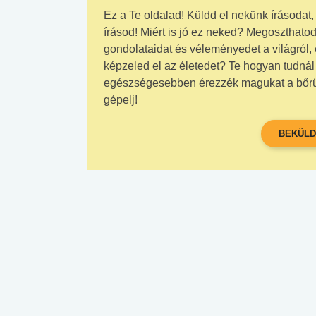
Ez a Te oldalad! Küldd el nekünk írásodat, 
írásod! Miért is jó ez neked? Megoszthatod
gondolataidat és véleményedet a világról,
képzeled el az életedet? Te hogyan tudná
egészségesebben érezzék magukat a bőrükb
gépelj!
BEKÜLD