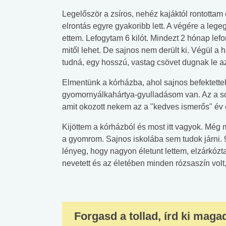
Legelőször a zsíros, nehéz kajáktól rontotta
elrontás egyre gyakoribb lett. A végére a leg
ettem. Lefogytam 6 kilót. Mindezt 2 hónap lefo
mitől lehet. De sajnos nem derült ki. Végül a
tudná, egy hosszú, vastag csövet dugnak le 
Elmentünk a kórházba, ahol sajnos befektettek
gyomornyálkahártya-gyulladásom van. Az a sok
amit okozott nekem az a "kedves ismerős" év 
Kijöttem a kórházból és most itt vagyok. Még 
a gyomrom. Sajnos iskolába sem tudok járni. 9
lényeg, hogy nagyon életunt lettem, elzárkózt
nevetett és az életében minden rózsaszín volt,
Forgasd a tollad, írd ki maga