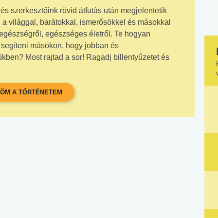
és szerkesztőink rövid átfutás után megjelentetik
 a világgal, barátokkal, ismerősökkel és másokkal
 egészségről, egészséges életről. Te hogyan
l segíteni másokon, hogy jobban és
en? Most rajtad a sor! Ragadj billentyűzetet és
ÖM A TÖRTÉNETEM