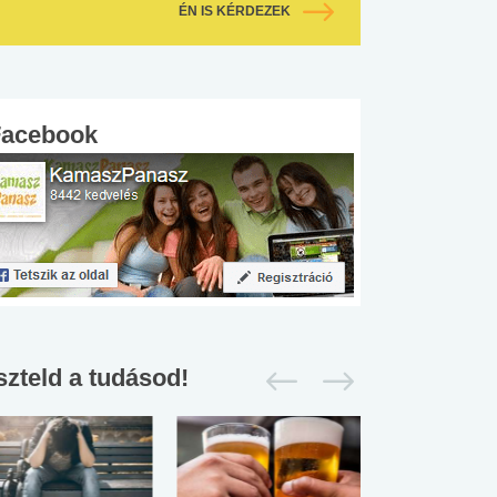
ÉN IS KÉRDEZEK
Facebook
szteld a tudásod!