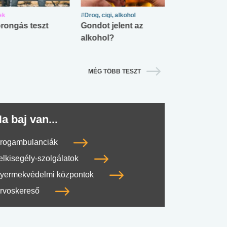
ek
#Drog, cigi, alkohol
#Zöldövezet
rongás teszt
Gondot jelent az
Mekkora az ö
alkohol?
lábnyomod?
MÉG TÖBB TESZT
a baj van...
rogambulanciák
elkisegély-szolgálatok
yermekvédelmi központok
rvoskereső