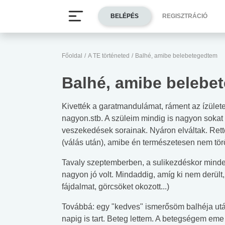
BELÉPÉS
REGISZTRÁCIÓ
Főoldal
/
A TE történeted
/
Balhé, amibe belebetegedtem
Balhé, amibe belebe
Kivették a garatmandulámat, ráment az ízülete
nagyon.stb. A szüleim mindig is nagyon sokat
veszekedések sorainak. Nyáron elváltak. Rett
(válás után), amibe én természetesen nem tör
Tavaly szeptemberben, a sulikezdéskor minden
nagyon jó volt. Mindaddig, amíg ki nem derü
fájdalmat, görcsöket okozott...)
Továbbá: egy "kedves" ismerősöm balhéja után
napig is tart. Beteg lettem. A betegségem em