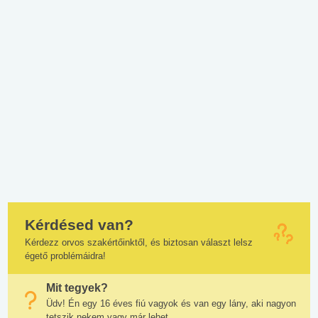
Kérdésed van?
Kérdezz orvos szakértőinktől, és biztosan választ lelsz
égető problémáidra!
Mit tegyek?
Üdv! Én egy 16 éves fiú vagyok és van egy lány, aki nagyon
tetszik nekem vagy már lehet...