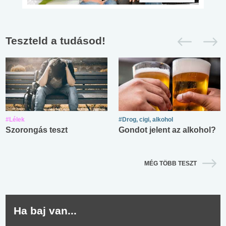
Teszteld a tudásod!
#Lélek
#Drog, cigi, alkohol
Szorongás teszt
Gondot jelent az alkohol?
MÉG TÖBB TESZT
Ha baj van...