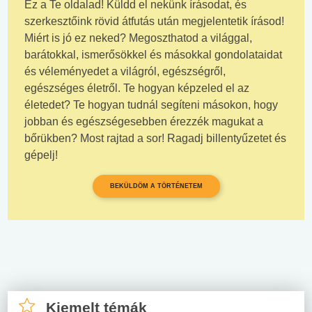
Ez a Te oldalad! Küldd el nekünk írásodat, és
szerkesztőink rövid átfutás után megjelentetik írásod!
Miért is jó ez neked? Megoszthatod a világgal,
barátokkal, ismerősökkel és másokkal gondolataidat
és véleményedet a világról, egészségről,
egészséges életről. Te hogyan képzeled el az
életedet? Te hogyan tudnál segíteni másokon, hogy
jobban és egészségesebben érezzék magukat a
bőrükben? Most rajtad a sor! Ragadj billentyűzetet és
gépelj!
BEKÜLDÖM A TÖRTÉNETEM
Kiemelt témák