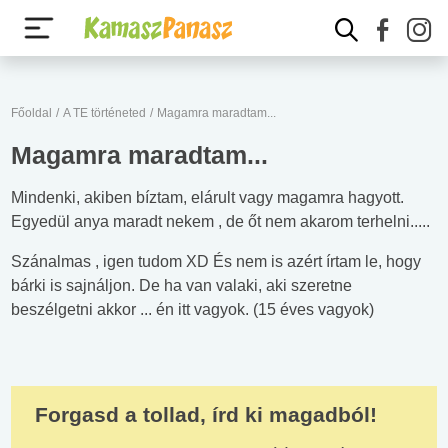
Főoldal
/
A TE történeted
/
Magamra maradtam...
Magamra maradtam...
Mindenki, akiben bíztam, elárult vagy magamra hagyott.
Egyedül anya maradt nekem , de őt nem akarom terhelni.....
Szánalmas , igen tudom XD És nem is azért írtam le, hogy
bárki is sajnáljon. De ha van valaki, aki szeretne
beszélgetni akkor ... én itt vagyok. (15 éves vagyok)
Forgasd a tollad, írd ki magadból!