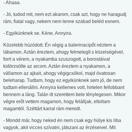
- Ahaaa.
- Jó, tudod mit, nem ezt akarom, csak azt, hogy ne haragudj
rám, fiatal vagy, nekem nem lenne szabad beléd esnem.
- Egyikünknek se. Kéne. Annyira.
Közelebb húzódott. Én végig a balerinacipőt néztem a
lábamon. Aztán éreztem, ahogy felmelegít s közelségével,
forrt a vérem, a nyakamba szuszogott, a borostáival
kidörzsölte az arcom. Aztán éreztem a nyakamon, a
vállamon az ajkait, ahogy végigcsókol, majd óvatosan
beleharap. Tudtam, hogy ez egyikünknek sem jó, de nem
tudtam ellenállni. Annyira kellemes volt, hirtelen fellobbant
bennem a láng. Talán itt szerettem bele ténylegesen. Mikor
végre erőt vettem magamon, hogy felálljak, eltoltam
magamtól. Széttárt karral rám meredt.
- Mondd már, hogy neked én nem csak egy hülye kis liba
vagyok, akit vicces szívatni, játszani az érzéseivel. Mit