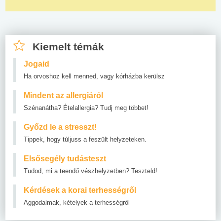
Kiemelt témák
Jogaid
Ha orvoshoz kell menned, vagy kórházba kerülsz
Mindent az allergiáról
Szénanátha? Ételallergia? Tudj meg többet!
Győzd le a stresszt!
Tippek, hogy túljuss a feszült helyzeteken.
Elsősegély tudásteszt
Tudod, mi a teendő vészhelyzetben? Teszteld!
Kérdések a korai terhességről
Aggodalmak, kételyek a terhességről