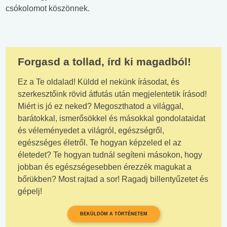
csókolomot köszönnek.
Forgasd a tollad, írd ki magadból!
Ez a Te oldalad! Küldd el nekünk írásodat, és
szerkesztőink rövid átfutás után megjelentetik írásod!
Miért is jó ez neked? Megoszthatod a világgal,
barátokkal, ismerősökkel és másokkal gondolataidat
és véleményedet a világról, egészségről,
egészséges életről. Te hogyan képzeled el az
életedet? Te hogyan tudnál segíteni másokon, hogy
jobban és egészségesebben érezzék magukat a
bőrükben? Most rajtad a sor! Ragadj billentyűzetet és
gépelj!
BEKÜLDÖM A TÖRTÉNETEM