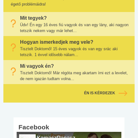
égető problémáidra!
Mit tegyek?
Üdv! Én egy 16 éves fiú vagyok és van egy lány, aki nagyon
tetszik nekem vagy már lehet...
Hogyan ismerkedjek meg vele?
Tisztelt Doktornő! 15 éves vagyok és van egy srác aki
tetszik. 1 évvel idősebb nálam...
Mi vagyok én?
Tisztelt Doktornő! Már régóta meg akartam írni ezt a levelet,
de nem igazán tudtam volna...
ÉN IS KÉRDEZEK
Facebook