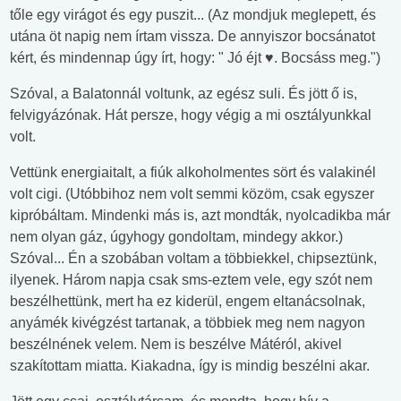
tőle egy virágot és egy puszit... (Az mondjuk meglepett, és
utána öt napig nem írtam vissza. De annyiszor bocsánatot
kért, és mindennap úgy írt, hogy: " Jó éjt ♥. Bocsáss meg.")
Szóval, a Balatonnál voltunk, az egész suli. És jött ő is,
felvigyázónak. Hát persze, hogy végig a mi osztályunkkal
volt.
Vettünk energiaitalt, a fiúk alkoholmentes sört és valakinél
volt cigi. (Utóbbihoz nem volt semmi közöm, csak egyszer
kipróbáltam. Mindenki más is, azt mondták, nyolcadikba már
nem olyan gáz, úgyhogy gondoltam, mindegy akkor.)
Szóval... Én a szobában voltam a többiekkel, chipseztünk,
ilyenek. Három napja csak sms-eztem vele, egy szót nem
beszélhettünk, mert ha ez kiderül, engem eltanácsolnak,
anyámék kivégzést tartanak, a többiek meg nem nagyon
beszélnének velem. Nem is beszélve Mátéról, akivel
szakítottam miatta. Kiakadna, így is mindig beszélni akar.