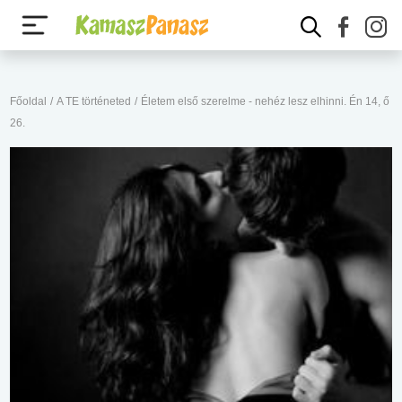
Főoldal
/
A TE történeted
/
Életem első szerelme - nehéz lesz elhinni. Én 14, ő
26.