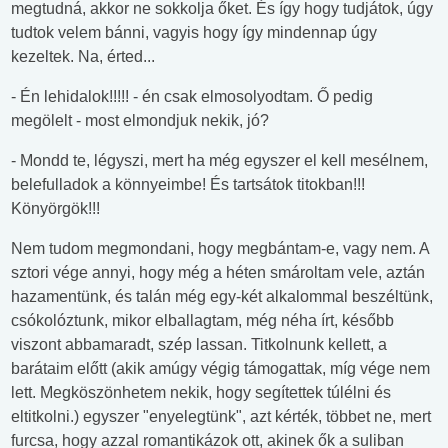
megtudná, akkor ne sokkolja őket. És így hogy tudjátok, úgy
tudtok velem bánni, vagyis hogy így mindennap úgy
kezeltek. Na, érted...
- Én lehidalok!!!!! - én csak elmosolyodtam. Ő pedig
megölelt - most elmondjuk nekik, jó?
- Mondd te, légyszi, mert ha még egyszer el kell mesélnem,
belefulladok a könnyeimbe! És tartsátok titokban!!!
Könyörgök!!!
Nem tudom megmondani, hogy megbántam-e, vagy nem. A
sztori vége annyi, hogy még a héten smároltam vele, aztán
hazamentünk, és talán még egy-két alkalommal beszéltünk,
csókolóztunk, mikor elballagtam, még néha írt, később
viszont abbamaradt, szép lassan. Titkolnunk kellett, a
barátaim előtt (akik amúgy végig támogattak, míg vége nem
lett. Megköszönhetem nekik, hogy segítettek túlélni és
eltitkolni.) egyszer "enyelegtünk", azt kérték, többet ne, mert
furcsa, hogy azzal romantikázok ott, akinek ők a suliban