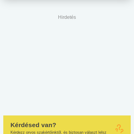
Hirdetés
Kérdésed van?
Kérdezz orvos szakértőinktől, és biztosan választ lelsz