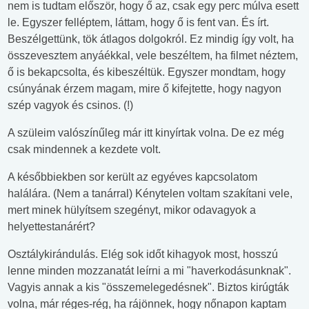
nem is tudtam először, hogy ő az, csak egy perc múlva esett
le. Egyszer felléptem, láttam, hogy ő is fent van. És írt.
Beszélgettünk, tök átlagos dolgokról. Ez mindig így volt, ha
összevesztem anyáékkal, vele beszéltem, ha filmet néztem,
ő is bekapcsolta, és kibeszéltük. Egyszer mondtam, hogy
csúnyának érzem magam, mire ő kifejtette, hogy nagyon
szép vagyok és csinos. (!)
A szüleim valószínűleg már itt kinyírtak volna. De ez még
csak mindennek a kezdete volt.
A későbbiekben sor került az egyéves kapcsolatom
halálára. (Nem a tanárral) Kénytelen voltam szakítani vele,
mert minek hülyítsem szegényt, mikor odavagyok a
helyettestanárért?
Osztálykirándulás. Elég sok időt kihagyok most, hosszú
lenne minden mozzanatát leírni a mi "haverkodásunknak".
Vagyis annak a kis "összemelegedésnek". Biztos kirúgták
volna, már réges-rég, ha rájönnek, hogy nőnapon kaptam