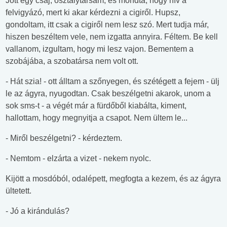
Jött egy csaj, osztálytársam, és mondta, hogy hív a
felvigyázó, mert ki akar kérdezni a cigiről. Hupsz,
gondoltam, itt csak a cigiről nem lesz szó. Mert tudja már,
hiszen beszéltem vele, nem izgatta annyira. Féltem. Be kell
vallanom, izgultam, hogy mi lesz vajon. Bementem a
szobájába, a szobatársa nem volt ott.
- Hát szia! - ott álltam a szőnyegen, és szétégett a fejem - ülj
le az ágyra, nyugodtan. Csak beszélgetni akarok, unom a
sok sms-t - a végét már a fürdőből kiabálta, kiment,
hallottam, hogy megnyitja a csapot. Nem ültem le...
- Miről beszélgetni? - kérdeztem.
- Nemtom - elzárta a vizet - nekem nyolc.
Kijött a mosdóból, odalépett, megfogta a kezem, és az ágyra
ültetett.
- Jó a kirándulás?