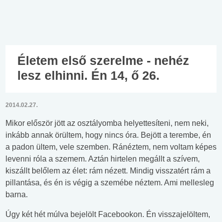
Életem első szerelme - nehéz
lesz elhinni. Én 14, ő 26.
2014.02.27.
Mikor először jött az osztályomba helyettesíteni, nem neki,
inkább annak örültem, hogy nincs óra. Bejött a terembe, én
a padon ültem, vele szemben. Ránéztem, nem voltam képes
levenni róla a szemem. Aztán hirtelen megállt a szívem,
kiszállt belőlem az élet: rám nézett. Mindig visszatért rám a
pillantása, és én is végig a szemébe néztem. Ami mellesleg
barna.
Úgy két hét múlva bejelölt Facebookon. Én visszajelöltem,