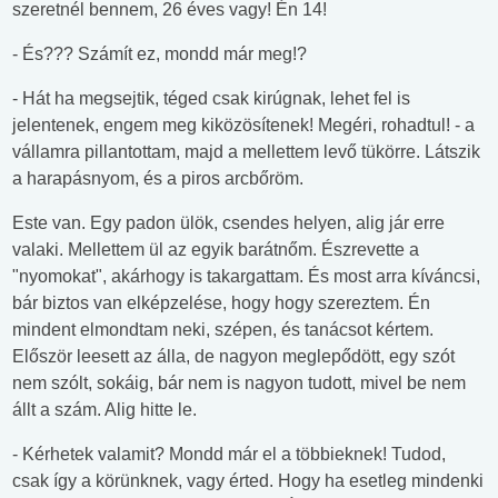
szeretnél bennem, 26 éves vagy! Én 14!
- És??? Számít ez, mondd már meg!?
- Hát ha megsejtik, téged csak kirúgnak, lehet fel is
jelentenek, engem meg kiközösítenek! Megéri, rohadtul! - a
vállamra pillantottam, majd a mellettem levő tükörre. Látszik
a harapásnyom, és a piros arcbőröm.
Este van. Egy padon ülök, csendes helyen, alig jár erre
valaki. Mellettem ül az egyik barátnőm. Észrevette a
"nyomokat", akárhogy is takargattam. És most arra kíváncsi,
bár biztos van elképzelése, hogy hogy szereztem. Én
mindent elmondtam neki, szépen, és tanácsot kértem.
Először leesett az álla, de nagyon meglepődött, egy szót
nem szólt, sokáig, bár nem is nagyon tudott, mivel be nem
állt a szám. Alig hitte le.
- Kérhetek valamit? Mondd már el a többieknek! Tudod,
csak így a körünknek, vagy érted. Hogy ha esetleg mindenki