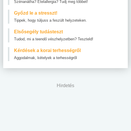
Szénanátha? Ételallergia? Tudj meg többet!
Győzd le a stresszt!
Tippek, hogy túljuss a feszült helyzeteken.
Elsősegély tudásteszt
Tudod, mi a teendő vészhelyzetben? Teszteld!
Kérdések a korai terhességről
Aggodalmak, kételyek a terhességről
Hirdetés