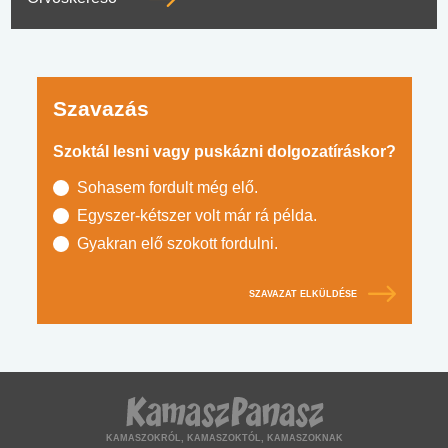
Szavazás
Szoktál lesni vagy puskázni dolgozatíráskor?
Sohasem fordult még elő.
Egyszer-kétszer volt már rá példa.
Gyakran elő szokott fordulni.
SZAVAZAT ELKÜLDÉSE
KAMASZOKRÓL, KAMASZOKTÓL, KAMASZOKNAK