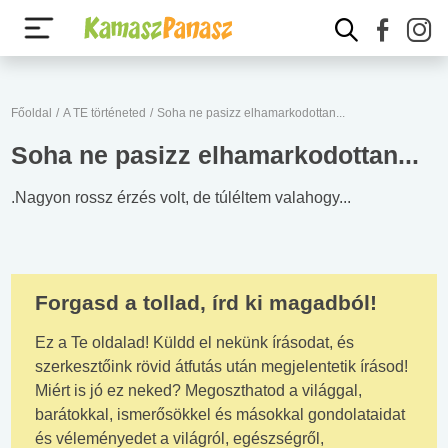
Főoldal
/
A TE történeted
/
Soha ne pasizz elhamarkodottan...
Soha ne pasizz elhamarkodottan...
.Nagyon rossz érzés volt, de túléltem valahogy...
Forgasd a tollad, írd ki magadból!
Ez a Te oldalad! Küldd el nekünk írásodat, és
szerkesztőink rövid átfutás után megjelentetik írásod!
Miért is jó ez neked? Megoszthatod a világgal,
barátokkal, ismerősökkel és másokkal gondolataidat
és véleményedet a világról, egészségről,