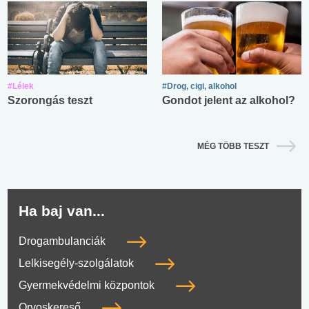
#Lélek
#Drog, cigi, alkohol
Szorongás teszt
Gondot jelent az alkohol?
MÉG TÖBB TESZT
Ha baj van...
Drogambulanciák
Lelkisegély-szolgálatok
Gyermekvédelmi központok
Orvoskereső