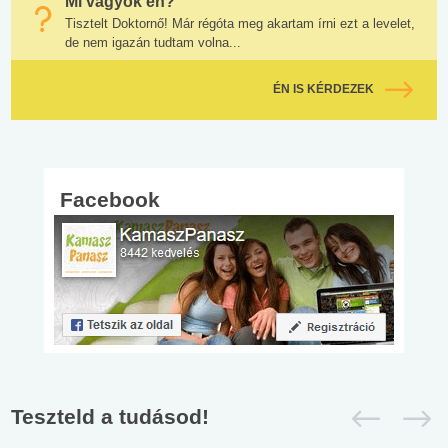
Mi vagyok én?
Tisztelt Doktornő! Már régóta meg akartam írni ezt a levelet,
de nem igazán tudtam volna...
ÉN IS KÉRDEZEK
Facebook
Teszteld a tudásod!