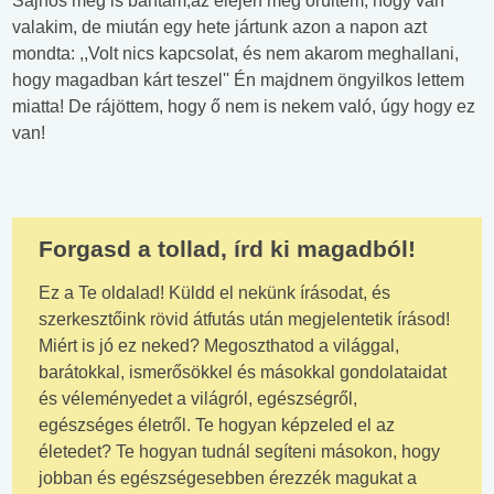
Sajnos meg is bántam,az elején még örültem, hogy van
valakim, de miután egy hete jártunk azon a napon azt
mondta: ,,Volt nics kapcsolat, és nem akarom meghallani,
hogy magadban kárt teszel'' Én majdnem öngyilkos lettem
miatta! De rájöttem, hogy ő nem is nekem való, úgy hogy ez
van!
Forgasd a tollad, írd ki magadból!
Ez a Te oldalad! Küldd el nekünk írásodat, és
szerkesztőink rövid átfutás után megjelentetik írásod!
Miért is jó ez neked? Megoszthatod a világgal,
barátokkal, ismerősökkel és másokkal gondolataidat
és véleményedet a világról, egészségről,
egészséges életről. Te hogyan képzeled el az
életedet? Te hogyan tudnál segíteni másokon, hogy
jobban és egészségesebben érezzék magukat a