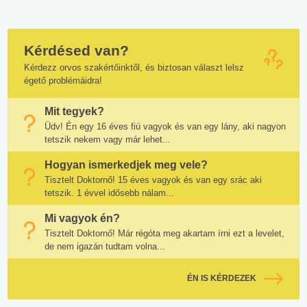
Kérdésed van?
Kérdezz orvos szakértőinktől, és biztosan választ lelsz
égető problémáidra!
Mit tegyek?
Üdv! Én egy 16 éves fiú vagyok és van egy lány, aki nagyon
tetszik nekem vagy már lehet...
Hogyan ismerkedjek meg vele?
Tisztelt Doktornő! 15 éves vagyok és van egy srác aki
tetszik. 1 évvel idősebb nálam...
Mi vagyok én?
Tisztelt Doktornő! Már régóta meg akartam írni ezt a levelet,
de nem igazán tudtam volna...
ÉN IS KÉRDEZEK