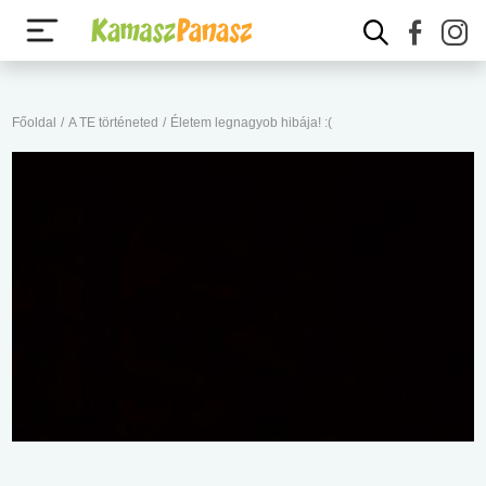
Főoldal
/
A TE történeted
/
Életem legnagyob hibája! :(