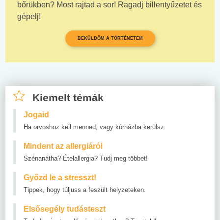
bőrükben? Most rajtad a sor! Ragadj billentyűzetet és
gépelj!
BEKÜLDÖM A TÖRTÉNETEM
Kiemelt témák
Jogaid
Ha orvoshoz kell menned, vagy kórházba kerülsz
Mindent az allergiáról
Szénanátha? Ételallergia? Tudj meg többet!
Győzd le a stresszt!
Tippek, hogy túljuss a feszült helyzeteken.
Elsősegély tudásteszt