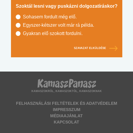
Szoktál lesni vagy puskázni dolgozatíráskor?
Sohasem fordult még elő.
Egyszer-kétszer volt már rá példa.
Gyakran elő szokott fordulni.
SZAVAZAT ELKÜLDÉSE
KAMASZOKRÓL, KAMASZOKTÓL, KAMASZOKNAK
FELHASZNÁLÁSI FELTÉTELEK ÉS ADATVÉDELEM
IMPRESSZUM
MÉDIAAJÁNLAT
KAPCSOLAT