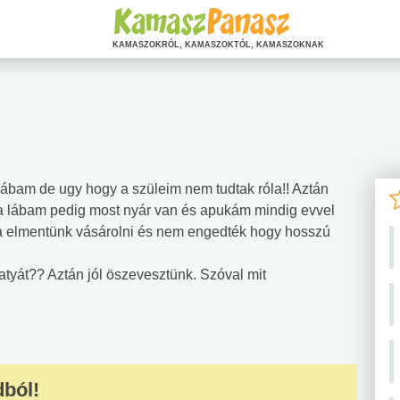
KAMASZOKRÓL, KAMASZOKTÓL, KAMASZOKNAK
ábam de ugy hogy a szüleim nem tudtak róla!! Aztán
 a lábam pedig most nyár van és apukám mindig evvel
ma elmentünk vásárolni és nem engedték hogy hosszú
tyát?? Aztán jól öszevesztünk. Szóval mit
dból!