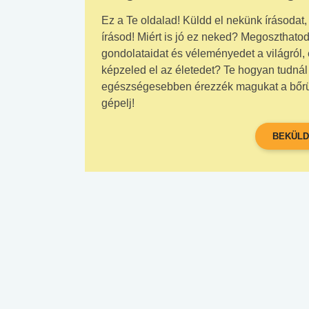
Ez a Te oldalad! Küldd el nekünk írásodat, 
írásod! Miért is jó ez neked? Megoszthatod
gondolataidat és véleményedet a világról,
képzeled el az életedet? Te hogyan tudná
egészségesebben érezzék magukat a bőrükb
gépelj!
BEKÜLD