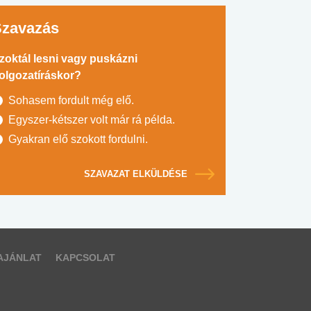
Szavazás
zoktál lesni vagy puskázni
olgozatíráskor?
Sohasem fordult még elő.
Egyszer-kétszer volt már rá példa.
Gyakran elő szokott fordulni.
SZAVAZAT ELKÜLDÉSE
AJÁNLAT
KAPCSOLAT