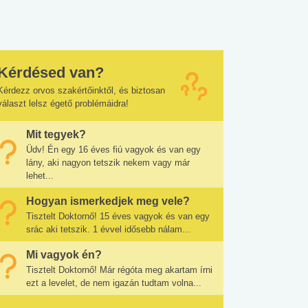
Kérdésed van?
Kérdezz orvos szakértőinktől, és biztosan
választ lelsz égető problémáidra!
Mit tegyek?
Üdv! Én egy 16 éves fiú vagyok és van egy
lány, aki nagyon tetszik nekem vagy már
lehet...
Hogyan ismerkedjek meg vele?
Tisztelt Doktornő! 15 éves vagyok és van egy
srác aki tetszik. 1 évvel idősebb nálam...
Mi vagyok én?
Tisztelt Doktornő! Már régóta meg akartam írni
ezt a levelet, de nem igazán tudtam volna...