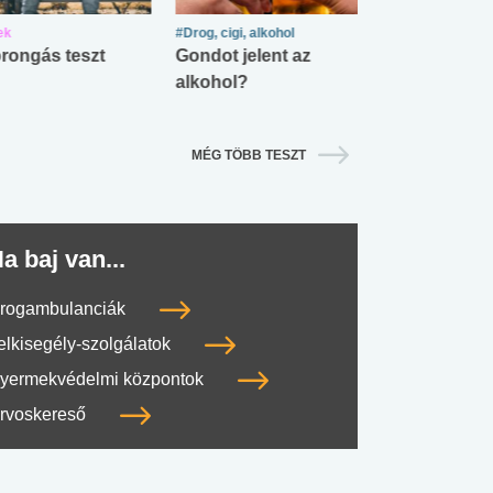
ek
#Drog, cigi, alkohol
#Zöldövezet
rongás teszt
Gondot jelent az
Mekkora az ö
alkohol?
lábnyomod?
MÉG TÖBB TESZT
a baj van...
rogambulanciák
elkisegély-szolgálatok
yermekvédelmi központok
rvoskereső