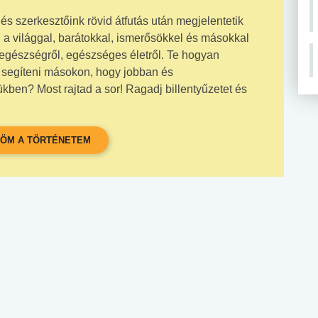
és szerkesztőink rövid átfutás után megjelentetik
 a világgal, barátokkal, ismerősökkel és másokkal
 egészségről, egészséges életről. Te hogyan
l segíteni másokon, hogy jobban és
en? Most rajtad a sor! Ragadj billentyűzetet és
ÖM A TÖRTÉNETEM