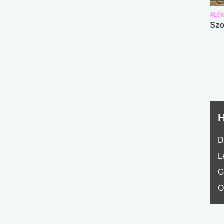
#Suli, munka
#Suli, munka
#Lél
Angol középfokú
Internet-függőség
Szo
nyelvvizsga teszt -
teszt
No.42
H
D
L
G
O