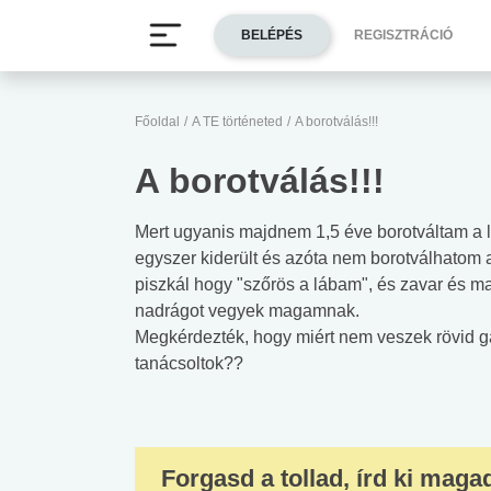
BELÉPÉS
REGISZTRÁCIÓ
Főoldal
/
A TE történeted
/
A borotválás!!!
A borotválás!!!
Mert ugyanis majdnem 1,5 éve borotváltam a l
egyszer kiderült és azóta nem borotválhatom
piszkál hogy "szőrös a lábam", és zavar és 
nadrágot vegyek magamnak.
Megkérdezték, hogy miért nem veszek rövid ga
tanácsoltok??
Forgasd a tollad, írd ki maga