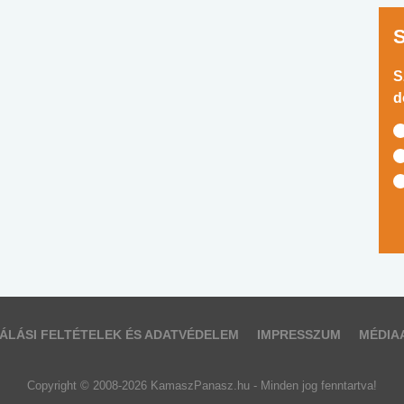
S
d
ÁLÁSI FELTÉTELEK ÉS ADATVÉDELEM
IMPRESSZUM
MÉDIA
Copyright © 2008-2026 KamaszPanasz.hu - Minden jog fenntartva!