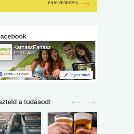
ÉN IS KÉRDEZEK
Facebook
szteld a tudásod!