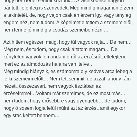
hogy nem lehet semmi köztünk… A viselkedése nagyon
bántott, jelenleg is szenvedek. Még mindig magamon érzem
a tekintetét, de, hogy vajon csak én érzem így, vagy tényleg
engem néz, nem tudom. A képeimet eltettem a szemem elől,
nem lenne jó mindig a csodás szemeibe nézni…
Azt hittem egészen máig, hogy túl vagyok rajta… De nem…
Még nem, és tudom, hogy csak áltatom magam… De
kénytelen vagyok lemondani erről az érzésről, elfelejteni,
mert ez az álmodozás halálra van ítélve…
Még mindig hiányzik, és számomra oly kedves arca lebeg a
lelki szemeim előtt… Nem tett semmit, de azzal, ahogy rám
nézett, összezavart, nem vagyok tisztában az
érzéseimmel…Voltam már szerelmes, de ez most más…
nem tudom, hogy erősebb-e vagy gyengébb… de tudom,
hogy ő sosem fogja felül múlni azt az érzést, amit egykor
egy srác keltett bennem…