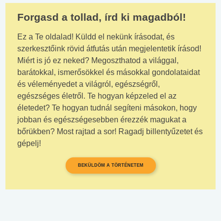
Forgasd a tollad, írd ki magadból!
Ez a Te oldalad! Küldd el nekünk írásodat, és
szerkesztőink rövid átfutás után megjelentetik írásod!
Miért is jó ez neked? Megoszthatod a világgal,
barátokkal, ismerősökkel és másokkal gondolataidat
és véleményedet a világról, egészségről,
egészséges életről. Te hogyan képzeled el az
életedet? Te hogyan tudnál segíteni másokon, hogy
jobban és egészségesebben érezzék magukat a
bőrükben? Most rajtad a sor! Ragadj billentyűzetet és
gépelj!
BEKÜLDÖM A TÖRTÉNETEM