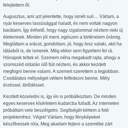
felejtettem őt.
Augusztus, ami azt jelentette, hogy ismét suli… Vártam, a
nyár keserves lassúsággal haladt, és nem voltak nagyon
barátaim. Így érthető, hogy nagy izgalommal néztem neki új
életemnek. Minden jól ment, egészen a történelem órámig.
Megláttam a srácot, gondoltam, jó, hogy lesz valaki, akit ha
látásból is, de ismerek. Még ekkor sem figyeltem fel rá.
Hónapok teltek el. Szemem néha megakadt rajta, ahogy a
szomszéd oldalán ülő fiút néztem, és akkor kezdett
megfogni benne valami. A szemeit szerettem a legjobban.
Csodálatos mélységet véltem felfedezni benne. Mély
érzéssel, törődéssel.
Kezdett közeledni is, így én is próbálkoztam. De minden
egyes keserves kísérletem kudarcba fulladt. Az interneten
próbáltam vele beszélgetni. Segítségét kértem a fotó
projektemhez. Végre! Vártam, hogy fényképeket
készíthessek róla. Meg akartam fejteni a szemébe zárt