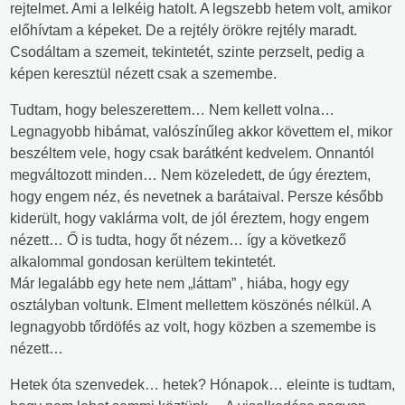
rejtelmet. Ami a lelkéig hatolt. A legszebb hetem volt, amikor
előhívtam a képeket. De a rejtély örökre rejtély maradt.
Csodáltam a szemeit, tekintetét, szinte perzselt, pedig a
képen keresztül nézett csak a szemembe.
Tudtam, hogy beleszerettem… Nem kellett volna…
Legnagyobb hibámat, valószínűleg akkor követtem el, mikor
beszéltem vele, hogy csak barátként kedvelem. Onnantól
megváltozott minden… Nem közeledett, de úgy éreztem,
hogy engem néz, és nevetnek a barátaival. Persze később
kiderült, hogy vaklárma volt, de jól éreztem, hogy engem
nézett… Ő is tudta, hogy őt nézem… így a következő
alkalommal gondosan kerültem tekintetét.
Már legalább egy hete nem „láttam” , hiába, hogy egy
osztályban voltunk. Elment mellettem köszönés nélkül. A
legnagyobb tőrdöfés az volt, hogy közben a szemembe is
nézett…
Hetek óta szenvedek… hetek? Hónapok… eleinte is tudtam,