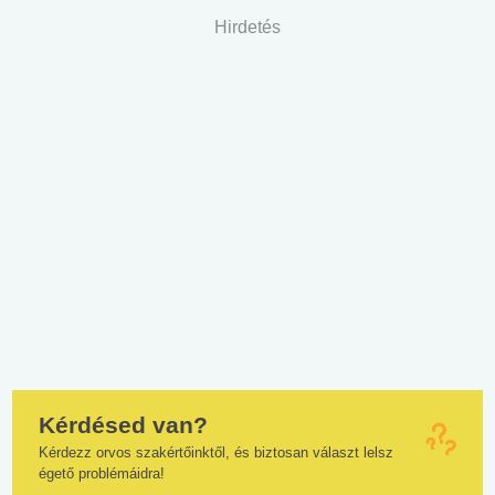
Hirdetés
Kérdésed van?
Kérdezz orvos szakértőinktől, és biztosan választ lelsz
égető problémáidra!