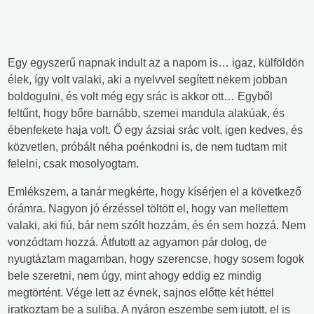
Egy egyszerű napnak indult az a napom is… igaz, külföldön
élek, így volt valaki, aki a nyelvvel segített nekem jobban
boldogulni, és volt még egy srác is akkor ott… Egyből
feltűnt, hogy bőre barnább, szemei mandula alakúak, és
ébenfekete haja volt. Ő egy ázsiai srác volt, igen kedves, és
közvetlen, próbált néha poénkodni is, de nem tudtam mit
felelni, csak mosolyogtam.
Emlékszem, a tanár megkérte, hogy kísérjen el a következő
órámra. Nagyon jó érzéssel töltött el, hogy van mellettem
valaki, aki fiú, bár nem szólt hozzám, és én sem hozzá. Nem
vonzódtam hozzá. Átfutott az agyamon pár dolog, de
nyugtáztam magamban, hogy szerencse, hogy sosem fogok
bele szeretni, nem úgy, mint ahogy eddig ez mindig
megtörtént. Vége lett az évnek, sajnos előtte két héttel
iratkoztam be a suliba. A nyáron eszembe sem jutott, el is