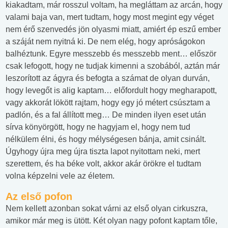
kiakadtam, már rosszul voltam, ha megláttam az arcán, hogy
valami baja van, mert tudtam, hogy most megint egy véget
nem érő szenvedés jön olyasmi miatt, amiért ép eszű ember
a száját nem nyitná ki. De nem elég, hogy apróságokon
balhéztunk. Egyre messzebb és messzebb ment… először
csak lefogott, hogy ne tudjak kimenni a szobából, aztán már
leszorított az ágyra és befogta a számat de olyan durván,
hogy levegőt is alig kaptam… előfordult hogy megharapott,
vagy akkorát lökött rajtam, hogy egy jó métert csúsztam a
padlón, és a fal állított meg… De minden ilyen eset után
sírva könyörgött, hogy ne hagyjam el, hogy nem tud
nélkülem élni, és hogy mélységesen bánja, amit csinált.
Úgyhogy újra meg újra tiszta lapot nyitottam neki, mert
szerettem, és ha béke volt, akkor akár örökre el tudtam
volna képzelni vele az életem.
Az első pofon
Nem kellett azonban sokat várni az első olyan cirkuszra,
amikor már meg is ütött. Két olyan nagy pofont kaptam tőle,