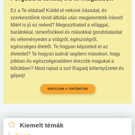
Ez a Te oldalad! Küldd el nekünk írásodat, és
szerkesztőink rövid átfutás után megjelentetik írásod!
Miért is jó ez neked? Megoszthatod a világgal,
barátokkal, ismerősökkel és másokkal gondolataidat
és véleményedet a világról, egészségről,
egészséges életről. Te hogyan képzeled el az
életedet? Te hogyan tudnál segíteni másokon, hogy
jobban és egészségesebben érezzék magukat a
bőrükben? Most rajtad a sor! Ragadj billentyűzetet és
gépelj!
BEKÜLDÖM A TÖRTÉNETEM
Kiemelt témák