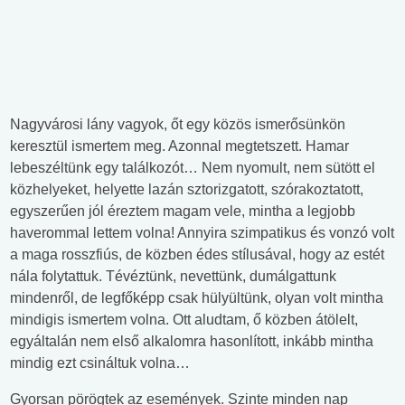
Nagyvárosi lány vagyok, őt egy közös ismerősünkön
keresztül ismertem meg. Azonnal megtetszett. Hamar
lebeszéltünk egy találkozót… Nem nyomult, nem sütött el
közhelyeket, helyette lazán sztorizgatott, szórakoztatott,
egyszerűen jól éreztem magam vele, mintha a legjobb
haverommal lettem volna! Annyira szimpatikus és vonzó volt
a maga rosszfiús, de közben édes stílusával, hogy az estét
nála folytattuk. Tévéztünk, nevettünk, dumálgattunk
mindenről, de legfőképp csak hülyültünk, olyan volt mintha
mindigis ismertem volna. Ott aludtam, ő közben átölelt,
egyáltalán nem első alkalomra hasonlított, inkább mintha
mindig ezt csináltuk volna…
Gyorsan pörögtek az események. Szinte minden nap