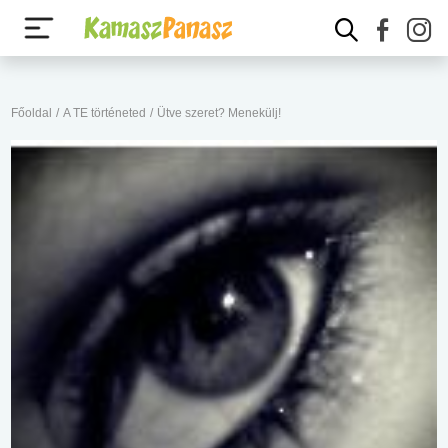
Főoldal
/
A TE történeted
/
Ütve szeret? Menekülj!