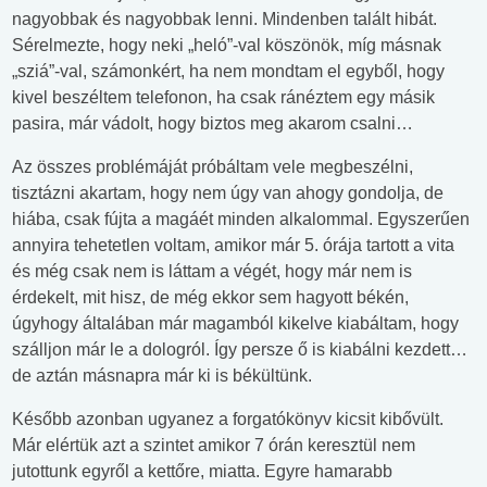
nagyobbak és nagyobbak lenni. Mindenben talált hibát.
Sérelmezte, hogy neki „heló”-val köszönök, míg másnak
„sziá”-val, számonkért, ha nem mondtam el egyből, hogy
kivel beszéltem telefonon, ha csak ránéztem egy másik
pasira, már vádolt, hogy biztos meg akarom csalni…
Az összes problémáját próbáltam vele megbeszélni,
tisztázni akartam, hogy nem úgy van ahogy gondolja, de
hiába, csak fújta a magáét minden alkalommal. Egyszerűen
annyira tehetetlen voltam, amikor már 5. órája tartott a vita
és még csak nem is láttam a végét, hogy már nem is
érdekelt, mit hisz, de még ekkor sem hagyott békén,
úgyhogy általában már magamból kikelve kiabáltam, hogy
szálljon már le a dologról. Így persze ő is kiabálni kezdett…
de aztán másnapra már ki is békültünk.
Később azonban ugyanez a forgatókönyv kicsit kibővült.
Már elértük azt a szintet amikor 7 órán keresztül nem
jutottunk egyről a kettőre, miatta. Egyre hamarabb