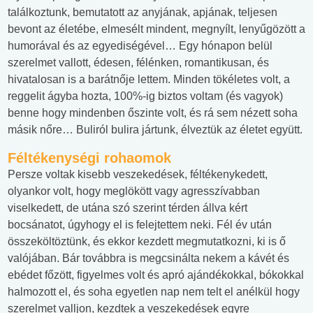
találkoztunk, bemutatott az anyjának, apjának, teljesen
bevont az életébe, elmesélt mindent, megnyílt, lenyűgözött a
humorával és az egyediségével… Egy hónapon belül
szerelmet vallott, édesen, félénken, romantikusan, és
hivatalosan is a barátnője lettem. Minden tökéletes volt, a
reggelit ágyba hozta, 100%-ig biztos voltam (és vagyok)
benne hogy mindenben őszinte volt, és rá sem nézett soha
másik nőre… Buliról bulira jártunk, élveztük az életet együtt.
Féltékenységi rohaomok
Persze voltak kisebb veszekedések, féltékenykedett,
olyankor volt, hogy meglökött vagy agresszívabban
viselkedett, de utána szó szerint térden állva kért
bocsánatot, úgyhogy el is felejtettem neki. Fél év után
összeköltöztünk, és ekkor kezdett megmutatkozni, ki is ő
valójában. Bár továbbra is megcsinálta nekem a kávét és
ebédet főzött, figyelmes volt és apró ajándékokkal, bókokkal
halmozott el, és soha egyetlen nap nem telt el anélkül hogy
szerelmet valljon, kezdtek a veszekedések egyre