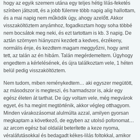
hogy az egyik szemem utána egy teljes hétig lilás-feketés
színben játszott, és a jobb fülemre több napig alig hallottam,
és a mai napig nem működik úgy, ahogy azelőtt. Akkor
visszaköltöztem anyámhoz, fogadkoztam hogy soha többé
nem bocsátok meg neki, és ezt tartottam is kb. 3 napig. De
aztán szörnyen hiányozni kezdett a kedves, érzékeny,
normális énje, és kezdtem magam meggyőzni, hogy amit
tett, az talán az én hibám. Talán megérdemeltem. Úgyhogy
engedtem a kérlelésének, és újra találkoztam vele, 1 héten
belül pedig visszaköltöztem.
Nem tudom, miben reménykedtem… aki egyszer megütött,
az másodszor is megteszi, és harmadszor is, akár egy
egész életen át tarthat. De úgy voltam vele, még megvárok
egyet, és ha megint megtörténik, akkor végleg otthagyom.
Minden várakozásomat alulmúlta azzal, amilyen gyorsan
megkaptam a következő, de egyben az utolsó pofonomat…
az arcom egész bal oldalát beterítette a keze nyoma,
véraláfutásokkal és bedagadt kékes-lilás foltokkal, amikor