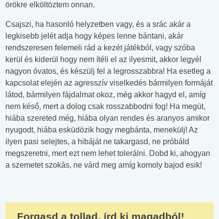
örökre elköltöztem onnan.
Csajszi, ha hasonló helyzetben vagy, és a srác akár a
legkisebb jelét adja hogy képes lenne bántani, akár
rendszeresen felemeli rád a kezét játékból, vagy szóba
kerül és kiderül hogy nem ítéli el az ilyesmit, akkor legyél
nagyon óvatos, és készülj fel a legrosszabbra! Ha esetleg a
kapcsolat elején az agresszív viselkedés bármilyen formáját
látod, bármilyen fájdalmat okoz, még akkor hagyd el, amíg
nem késő, mert a dolog csak rosszabbodni fog! Ha megüt,
hiába szereted még, hiába olyan rendes és aranyos amikor
nyugodt, hiába esküdözik hogy megbánta, menekülj! Az
ilyen pasi selejtes, a hibáját ne takargasd, ne próbáld
megszeretni, mert ezt nem lehet tolerálni. Dobd ki, ahogyan
a szemetet szokás, ne várd meg amíg komoly bajod esik!
Forgasd a tollad, írd ki magadból!