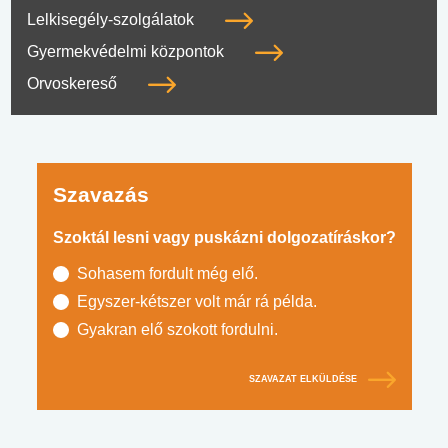
Lelkisegély-szolgálatok
Gyermekvédelmi központok
Orvoskereső
Szavazás
Szoktál lesni vagy puskázni dolgozatíráskor?
Sohasem fordult még elő.
Egyszer-kétszer volt már rá példa.
Gyakran elő szokott fordulni.
SZAVAZAT ELKÜLDÉSE