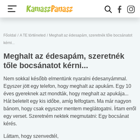
Főoldal
/
A TE történeted
/
Meghalt az édesapám, szeretnék tőle bocsánatot
kérni...
Meghalt az édesapám, szeretnék
tőle bocsánatot kérni...
Nem sokkal később elmentünk nyaralni édesanyámmal.
Egyszer jött egy telefon, hogy meghalt az apukám. Egy 10
éves gyereknek azt mondták, hogy meghalt az apukája...
Hát beletelt egy kis időbe, amíg felfogtam. Ma már nagyon
bánom, hogy csak egyszer mentem meglátogatni. Írtam erről
egy verset. Szeretném nektek megmutatni: Egy bocsánat
kérés.
Láttam, hogy szenvedtél,