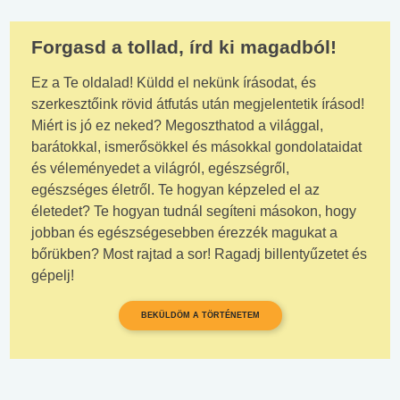
Forgasd a tollad, írd ki magadból!
Ez a Te oldalad! Küldd el nekünk írásodat, és
szerkesztőink rövid átfutás után megjelentetik írásod!
Miért is jó ez neked? Megoszthatod a világgal,
barátokkal, ismerősökkel és másokkal gondolataidat
és véleményedet a világról, egészségről,
egészséges életről. Te hogyan képzeled el az
életedet? Te hogyan tudnál segíteni másokon, hogy
jobban és egészségesebben érezzék magukat a
bőrükben? Most rajtad a sor! Ragadj billentyűzetet és
gépelj!
BEKÜLDÖM A TÖRTÉNETEM