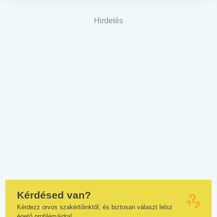
Hirdetés
Kérdésed van?
Kérdezz orvos szakértőinktől, és biztosan választ lelsz
égető problémáidra!