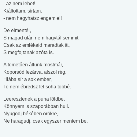
- az nem lehet!
Kiáltottam, sírtam.
- nem hagyhatsz engem el!
De elmentél,
S magad után nem hagytál semmit,
Csak az emlékeid maradtak itt,
S megfojtanak azóta is.
A temetően állunk mostmár,
Koporsód lezárva, alszol rég,
Hiába sír a sok ember,
Te nem ébredsz fel soha többé.
Leeresztenek a puha földbe,
Könnyem is szaporábban hull.
Nyugodj békében örökre,
Ne haragudj, csak egyszer mentem be.