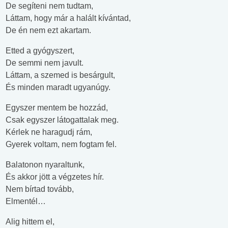
De segíteni nem tudtam,
Láttam, hogy már a halált kívántad,
De én nem ezt akartam.
Etted a gyógyszert,
De semmi nem javult.
Láttam, a szemed is besárgult,
És minden maradt ugyanúgy.
Egyszer mentem be hozzád,
Csak egyszer látogattalak meg.
Kérlek ne haragudj rám,
Gyerek voltam, nem fogtam fel.
Balatonon nyaraltunk,
És akkor jött a végzetes hír.
Nem bírtad tovább,
Elmentél…
Alig hittem el,