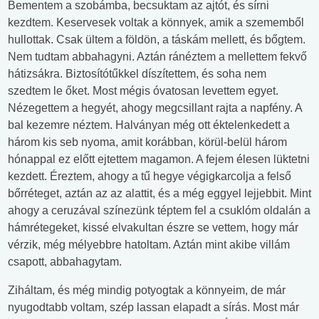
Bementem a szobámba, becsuktam az ajtót, és sírni
kezdtem. Keservesek voltak a könnyek, amik a szememből
hullottak. Csak ültem a földön, a táskám mellett, és bőgtem.
Nem tudtam abbahagyni. Aztán ránéztem a mellettem fekvő
hátizsákra. Biztosítótűkkel díszítettem, és soha nem
szedtem le őket. Most mégis óvatosan levettem egyet.
Nézegettem a hegyét, ahogy megcsillant rajta a napfény. A
bal kezemre néztem. Halványan még ott éktelenkedett a
három kis seb nyoma, amit korábban, körül-belül három
hónappal ez előtt ejtettem magamon. A fejem élesen lüktetni
kezdett. Éreztem, ahogy a tű hegye végigkarcolja a felső
bőrréteget, aztán az az alattit, és a még eggyel lejjebbit. Mint
ahogy a ceruzával színezünk téptem fel a csuklóm oldalán a
hámrétegeket, kissé elvakultan észre se vettem, hogy már
vérzik, még mélyebbre hatoltam. Aztán mint akibe villám
csapott, abbahagytam.
Ziháltam, és még mindig potyogtak a könnyeim, de már
nyugodtabb voltam, szép lassan elapadt a sírás. Most már