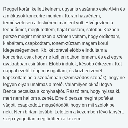
Reggel korán kellett kelnem, ugyanis vasárnap este Alvin és
a mókusok koncertre mentem. Korán hazaértem,
természetesen a testvérem már fent volt. Elvégeztem a
teendőimet, megfürödtem, hajat mostam, satöbbi. Közben
persze megint már azon a szinten voltam, hogy ordítottam,
kiabáltam, csapkodtam, törtem-zúztam magam körül
idegességemben. Kb. két órával előbb elindultam a
koncertre, csak hogy ne kelljen otthon lennem, és ezt egyre
gyakrabban csinálom. Előbb indulok, később érkezem. Két
nappal ezelőtt épp mosogattam, és közben zenét
kapcsoltam be a szobámban (szomszédos szobák), hogy ne
legyen olyan unalmas a meló. Valamilyen oknál fogva
Bence becsukta a konyhaajtót. Rászóltam, hogy nyissa ki,
mert nem hallom a zenét. Erre ő persze megint pofákat
vágott, csapkodott, megsértődött, hogy én mit szólok be
neki. Nem bírtam tovább. Letettem a kezemben lévő tányért,
szép nyugodtan megtöröltem a kezem.