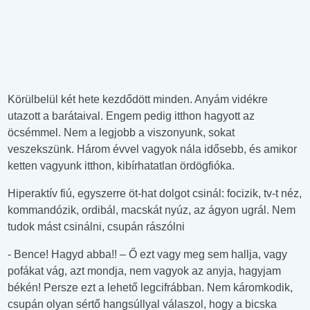
Körülbelül két hete kezdődött minden. Anyám vidékre
utazott a barátaival. Engem pedig itthon hagyott az
öcsémmel. Nem a legjobb a viszonyunk, sokat
veszekszünk. Három évvel vagyok nála idősebb, és amikor
ketten vagyunk itthon, kibírhatatlan ördögfióka.
Hiperaktív fiú, egyszerre öt-hat dolgot csinál: focizik, tv-t néz,
kommandózik, ordibál, macskát nyúz, az ágyon ugrál. Nem
tudok mást csinálni, csupán rászólni
- Bence! Hagyd abba!! – Ő ezt vagy meg sem hallja, vagy
pofákat vág, azt mondja, nem vagyok az anyja, hagyjam
békén! Persze ezt a lehető legcifrábban. Nem káromkodik,
csupán olyan sértő hangsúllyal válaszol, hogy a bicska