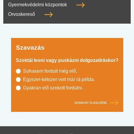
Gyermekvédelmi központok
Orvoskereső
Szavazás
Szoktál lesni vagy puskázni dolgozatíráskor?
Sohasem fordult még elő.
Egyszer-kétszer volt már rá példa.
Gyakran elő szokott fordulni.
SZAVAZAT ELKÜLDÉSE