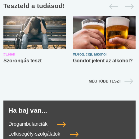
Teszteld a tudásod!
#Lélek
#Drog, cigi, alkohol
Szorongás teszt
Gondot jelent az alkohol?
MÉG TÖBB TESZT
Ha baj van...
Drogambulanciák
Lelkisegély-szolgálatok