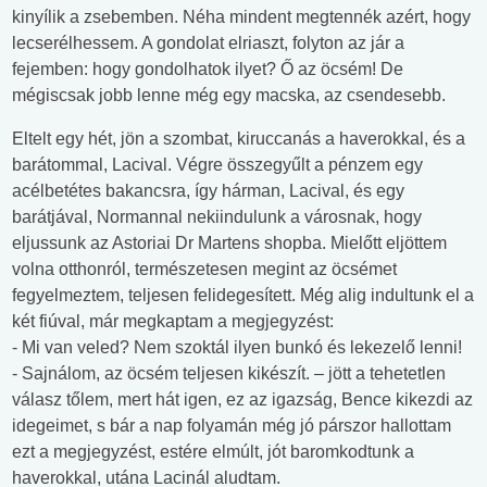
kinyílik a zsebemben. Néha mindent megtennék azért, hogy
lecserélhessem. A gondolat elriaszt, folyton az jár a
fejemben: hogy gondolhatok ilyet? Ő az öcsém! De
mégiscsak jobb lenne még egy macska, az csendesebb.
Eltelt egy hét, jön a szombat, kiruccanás a haverokkal, és a
barátommal, Lacival. Végre összegyűlt a pénzem egy
acélbetétes bakancsra, így hárman, Lacival, és egy
barátjával, Normannal nekiindulunk a városnak, hogy
eljussunk az Astoriai Dr Martens shopba. Mielőtt eljöttem
volna otthonról, természetesen megint az öcsémet
fegyelmeztem, teljesen felidegesített. Még alig indultunk el a
két fiúval, már megkaptam a megjegyzést:
- Mi van veled? Nem szoktál ilyen bunkó és lekezelő lenni!
- Sajnálom, az öcsém teljesen kikészít. – jött a tehetetlen
válasz tőlem, mert hát igen, ez az igazság, Bence kikezdi az
idegeimet, s bár a nap folyamán még jó párszor hallottam
ezt a megjegyzést, estére elmúlt, jót baromkodtunk a
haverokkal, utána Lacinál aludtam.