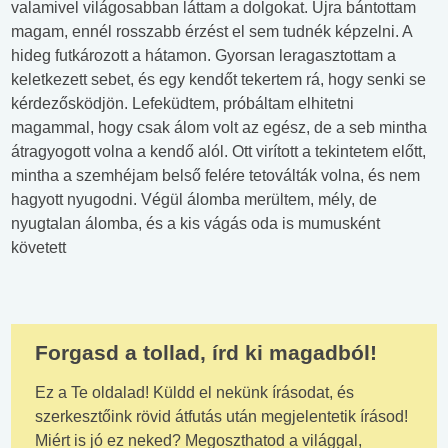
valamivel világosabban láttam a dolgokat. Újra bántottam
magam, ennél rosszabb érzést el sem tudnék képzelni. A
hideg futkározott a hátamon. Gyorsan leragasztottam a
keletkezett sebet, és egy kendőt tekertem rá, hogy senki se
kérdezősködjön. Lefeküdtem, próbáltam elhitetni
magammal, hogy csak álom volt az egész, de a seb mintha
átragyogott volna a kendő alól. Ott virított a tekintetem előtt,
mintha a szemhéjam belső felére tetoválták volna, és nem
hagyott nyugodni. Végül álomba merültem, mély, de
nyugtalan álomba, és a kis vágás oda is mumusként
követett
Forgasd a tollad, írd ki magadból!
Ez a Te oldalad! Küldd el nekünk írásodat, és
szerkesztőink rövid átfutás után megjelentetik írásod!
Miért is jó ez neked? Megoszthatod a világgal,