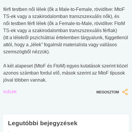
férfi testben női lélek (ők a Male-to-Female, rövidítve: MtoF
TS-ek vagy a szakirodalomban transzszexuális nők), és
női testben férfi lélek (ők a Female-to-Male, rövidítve: FtoM
TS-ek vagy a szakirodalomban transzszexuális férfiak)
(itt a lélekről pszichiátriai értelemben tárgyalunk, függetlenül
attól, hogy a „lélek” fogalmát materialista vagy vallásos
szemszögből nézzük).
A két alapeset (MtoF és FtoM) egyes kutatások szerint közel
azonos számban fordul elő, mások szerint az MtoF típusok
jóval többen vannak.
#LÉLEK
MEGOSZTOM
Legutóbbi bejegyzések