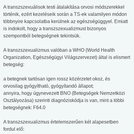
A transzszexuálisok testi átalakítása orvosi módszerekkel
történik, ezért kezeléseik során a TS-ek valamilyen módon
többnyire kapcsolatba kerülnek az egészségüggyel. Emiatt
is indokolt, hogy a transzszexualizmust bizonyos
szempontból betegségnek tekintsük.
A transzszexualizmus valóban a WHO (World Health
Organization, Egészségügyi Világszervezet) által is elismert
betegség:
a betegnek tartósan igen rossz közérzetet okoz, és
orvosilag gyógyítható, gyógyítandó állapot;
annyira, hogy úgynevezett BNO (Betegségek Nemzetközi
Osztályozása) szerinti diagnóziskódja is van, mint a többi
betegségnek: F64.0
A transzszexualizmus értelemszerűen két alapesetben
fordul elő: