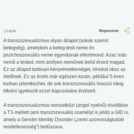
Layla
Megosztom
A transzszexualizmus olyan állapot (sokak szerint
betegség), amelyben a beteg testi neme és
pszichoszexuális neme egymásnak ellentmond. Azaz más
nemű a tested, mint amilyen neműnek belül érzed magad.
Ez az állapot tartósan kényelmetlenséget, kínokat okoz az
illetőnek. Ez az érzés már egészen korán, például 5 éves
korban jelentkezhet, de sok transzszexuális hosszú ideig
titkolni igyekszik ezzel kapcsolatos érzéseit.
A transzszexualizmus nemzetközi (angol nyelvű) rövidítése
a TS mellett (ami transzszexuális személyt is jelöl) a GID is,
amely a Gender Identity Disorder („nemi azonosságtudati
rendellenesség”) betűszava.