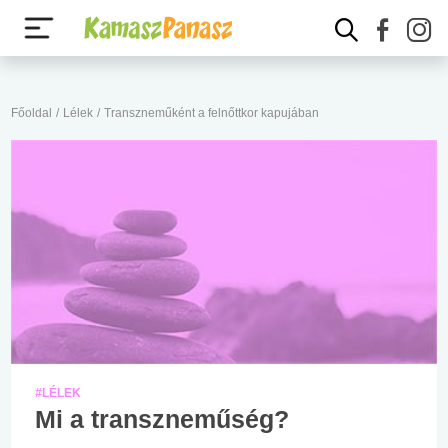
Főoldal
/
Lélek
/
Transzneműként a felnőttkor kapujában
#LÉLEK
Mi a transzneműség?