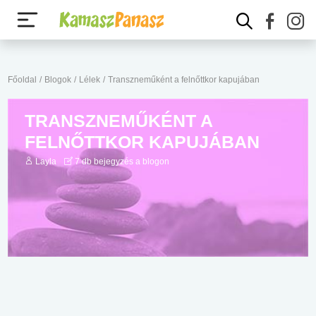
Főoldal
/
Blogok
/
Lélek
/
Transzneműként a felnőttkor kapujában
TRANSZNEMŰKÉNT A
FELNŐTTKOR KAPUJÁBAN
Layla
7 db bejegyzés a blogon