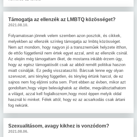
Támogatja az ellenzék az LMBTQ közösséget?
2021.08.10.
Folyamatosan jönnek velem szemben azon posztok, és cikkek,
melyekben az ellenzék színleg támogatja az lmbtq közösséget.
Nem azt mondom, hogy nagyon jó a transzneműek helyzete itthon,
de ettőo függetlenül nem értek egyet azzal, amit az ellenzék csinál.
Az elején még támogattam őket, de mostanra inkább érzem úgy,
hogy az egész támogatósdit csak az abból remélt politikai haszon
miatt csinálják. Ez pedig visszataszító. Bárcsak lenne egy olyan
szervezet, ami tényleg független, és tényleg értünk harcol, de ez
sajnos nem fog eljönni soha sem. Pont ebben az évben, mikor azt
gondoltam,hogy végre belevághatok az életbe, megváltoztathatom
a világot, azzal kell foglalkoznom,hogy most éppen melyik oldal
használ ki minket. Félek attól, hogy ez az acsarkodás csak ártani
fog nekünk.
Szexualitásom, avagy kikhez is vonzódom?
2021.08.06.