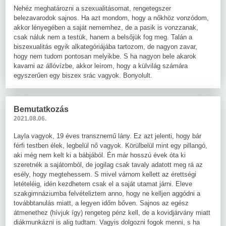
Nehéz meghatározni a szexualitásomat, rengetegszer
belezavarodok sajnos. Ha azt mondom, hogy a nőkhöz vonzódom,
akkor lényegében a saját nememhez, de a pasik is vonzzanak,
csak náluk nem a testük, hanem a belsőjük fog meg. Talán a
biszexualitás egyik alkategóriájába tartozom, de nagyon zavar,
hogy nem tudom pontosan melyikbe. S ha nagyon bele akarok
kavarni az állóvízbe, akkor leírom, hogy a külvilág számára
egyszerűen egy biszex srác vagyok. Bonyolult.
Bemutatkozás
2021.08.06.
Layla vagyok, 19 éves transznemű lány. Ez azt jelenti, hogy bár
férfi testben élek, legbelül nő vagyok. Körülbelül mint egy pillangó,
aki még nem kelt ki a bábjából. Én már hosszú évek óta ki
szeretnék a sajátomból, de jogilag csak tavaly adatott meg rá az
esély, hogy megtehessem. S mivel várnom kellett az érettségi
letételéig, idén kezdhetem csak el a saját utamat járni. Eleve
szakgimnáziumba felvételiztem anno, hogy ne kelljen aggódni a
továbbtanulás miatt, a legyen időm bőven. Sajnos az egész
átmenethez (hívjuk így) rengeteg pénz kell, de a kovidjárvány miatt
diákmunkázni is alig tudtam. Vagyis dolgozni fogok menni, s ha