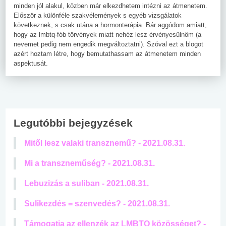
minden jól alakul, közben már elkezdhetem intézni az átmenetem.
Először a különféle szakvélemények s egyéb vizsgálatok
következnek, s csak utána a hormonterápia. Bár aggódom amiatt,
hogy az lmbtq-fób törvények miatt nehéz lesz érvényesülnöm (a
nevemet pedig nem engedik megváltoztatni). Szóval ezt a blogot
azért hoztam létre, hogy bemutathassam az átmenetem minden
aspektusát.
Legutóbbi bejegyzések
Mitől lesz valaki transznemű? - 2021.08.31.
Mi a transzneműség? - 2021.08.31.
Lebuzizás a suliban - 2021.08.31.
Sulikezdés = szenvedés? - 2021.08.31.
Támogatja az ellenzék az LMBTQ közösséget? -