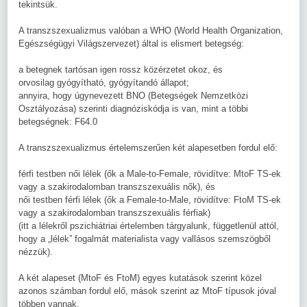
tekintsük.
A transzszexualizmus valóban a WHO (World Health Organization,
Egészségügyi Világszervezet) által is elismert betegség:
a betegnek tartósan igen rossz közérzetet okoz, és
orvosilag gyógyítható, gyógyítandó állapot;
annyira, hogy úgynevezett BNO (Betegségek Nemzetközi
Osztályozása) szerinti diagnóziskódja is van, mint a többi
betegségnek: F64.0
A transzszexualizmus értelemszerűen két alapesetben fordul elő:
férfi testben női lélek (ők a Male-to-Female, rövidítve: MtoF TS-ek
vagy a szakirodalomban transzszexuális nők), és
női testben férfi lélek (ők a Female-to-Male, rövidítve: FtoM TS-ek
vagy a szakirodalomban transzszexuális férfiak)
(itt a lélekről pszichiátriai értelemben tárgyalunk, függetlenül attól,
hogy a „lélek” fogalmát materialista vagy vallásos szemszögből
nézzük).
A két alapeset (MtoF és FtoM) egyes kutatások szerint közel
azonos számban fordul elő, mások szerint az MtoF típusok jóval
többen vannak.