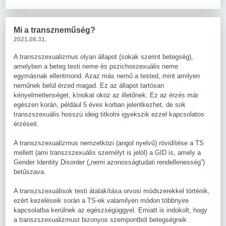
Mi a transzneműség?
2021.08.31.
A transzszexualizmus olyan állapot (sokak szerint betegség),
amelyben a beteg testi neme és pszichoszexuális neme
egymásnak ellentmond. Azaz más nemű a tested, mint amilyen
neműnek belül érzed magad. Ez az állapot tartósan
kényelmetlenséget, kínokat okoz az illetőnek. Ez az érzés már
egészen korán, például 5 éves korban jelentkezhet, de sok
transzszexuális hosszú ideig titkolni igyekszik ezzel kapcsolatos
érzéseit.
A transzszexualizmus nemzetközi (angol nyelvű) rövidítése a TS
mellett (ami transzszexuális személyt is jelöl) a GID is, amely a
Gender Identity Disorder („nemi azonosságtudati rendellenesség”)
betűszava.
A transzszexuálisok testi átalakítása orvosi módszerekkel történik,
ezért kezeléseik során a TS-ek valamilyen módon többnyire
kapcsolatba kerülnek az egészségüggyel. Emiatt is indokolt, hogy
a transzszexualizmust bizonyos szempontból betegségnek