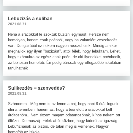
Lebuzizás a suliban
2021.08.31.
Néha a srácokkal le szoktuk buzizni egymást. Persze nem
komolyan, hanem csak poénból, vagy ha valamiért veszekedés
van. De igazából ez nekem nagyon rosszul esik. Mindig amikor
meghallok egy ilyen "buzizást", attól félek, hogy lebuktam. Lehet,
hogy számukra az egész csak poén, de aki ilyenekkel poénkodik,
az biztosan homofób. Én pedig bárcsak egy elfogadóbb iskolában
tanulhatnék
Sulikezdés = szenvedés?
2021.08.31.
Számomra . Még nem is az lenne a baj, hogy napi 8 órát fogunk
ülni a teremben, hanem az, hogy a tesi előtt a srácokkal kell
átöltöznöm...Nem érzem magam odatartozónak, kínos nekem ott
öltözni. De muszáj. Félek attól közben, hogy kiderül az igazság.
Lebu*iznának az biztos, de talán meg is vernének. Nagyon
homofób az iskola