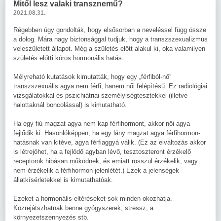
Mitől lesz valaki transznemű?
2021.08.31.
Régebben úgy gondolták, hogy elsősorban a neveléssel függ össze
a dolog. Mára nagy biztonsággal tudjuk, hogy a transzszexualizmus
veleszületett állapot. Még a születés előtt alakul ki, oka valamilyen
születés előtti kóros hormonális hatás.
Mélyreható kutatások kimutatták, hogy egy „férfiból-nő”
transzszexuális agya nem férfi, hanem női felépítésű. Ez radiológiai
vizsgálatokkal és pszichiátriai személyiségtesztekkel (illetve
halottaknál boncolással) is kimutatható.
Ha egy fiú magzat agya nem kap férfihormont, akkor női agya
fejlődik ki. Hasonlóképpen, ha egy lány magzat agya férfihormon-
hatásnak van kitéve, agya férfiaggyá válik. (Ez az elváltozás akkor
is létrejöhet, ha a fejlödő agyban lévő, tesztoszteront érzékelő
receptorok hibásan működnek, és emiatt rosszul érzékelik, vagy
nem érzékelik a férfihormon jelenlétét.) Ezek a jelenségek
állatkísérletekkel is kimutathatóak.
Ezeket a hormonális eltéréseket sok minden okozhatja.
Közrejátszhatnak benne gyógyszerek, stressz, a
környezetszennyezés stb.