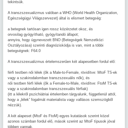
tekintsük.
A transzszexualizmus valóban a WHO (World Health Organization,
Egészségügyi Világszervezet) által is elismert betegség:
a betegnek tartósan igen rossz közérzetet okoz, és
orvosilag gyógyítható, gyógyítandó állapot;
annyira, hogy úgynevezett BNO (Betegségek Nemzetközi
Osztályozása) szerinti diagnóziskódja is van, mint a többi
betegségnek: F64.0
A transzszexualizmus értelemszerűen két alapesetben fordul elő:
férfi testben női lélek (ők a Male-to-Female, rövidítve: MtoF TS-ek
vagy a szakirodalomban transzszexuális nők), és
női testben férfi lélek (ők a Female-to-Male, rövidítve: FtoM TS-ek
vagy a szakirodalomban transzszexuális férfiak)
(itt a lélekről pszichiátriai értelemben tárgyalunk, függetlenül attól,
hogy a „lélek” fogalmát materialista vagy vallásos szemszögből
nézzük).
A két alapeset (MtoF és FtoM) egyes kutatások szerint közel
azonos számban fordul elő, mások szerint az MtoF típusok jóval
többen vannak.