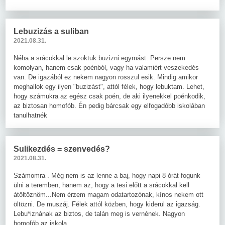
Lebuzizás a suliban
2021.08.31.
Néha a srácokkal le szoktuk buzizni egymást. Persze nem
komolyan, hanem csak poénból, vagy ha valamiért veszekedés
van. De igazából ez nekem nagyon rosszul esik. Mindig amikor
meghallok egy ilyen "buzizást", attól félek, hogy lebuktam. Lehet,
hogy számukra az egész csak poén, de aki ilyenekkel poénkodik,
az biztosan homofób. Én pedig bárcsak egy elfogadóbb iskolában
tanulhatnék
Sulikezdés = szenvedés?
2021.08.31.
Számomra . Még nem is az lenne a baj, hogy napi 8 órát fogunk
ülni a teremben, hanem az, hogy a tesi előtt a srácokkal kell
átöltöznöm...Nem érzem magam odatartozónak, kínos nekem ott
öltözni. De muszáj. Félek attól közben, hogy kiderül az igazság.
Lebu*iznának az biztos, de talán meg is vernének. Nagyon
homofób az iskola