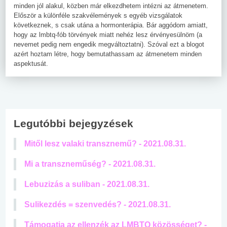
minden jól alakul, közben már elkezdhetem intézni az átmenetem.
Először a különféle szakvélemények s egyéb vizsgálatok
következnek, s csak utána a hormonterápia. Bár aggódom amiatt,
hogy az lmbtq-fób törvények miatt nehéz lesz érvényesülnöm (a
nevemet pedig nem engedik megváltoztatni). Szóval ezt a blogot
azért hoztam létre, hogy bemutathassam az átmenetem minden
aspektusát.
Legutóbbi bejegyzések
Mitől lesz valaki transznemű? - 2021.08.31.
Mi a transzneműség? - 2021.08.31.
Lebuzizás a suliban - 2021.08.31.
Sulikezdés = szenvedés? - 2021.08.31.
Támogatja az ellenzék az LMBTQ közösséget? -