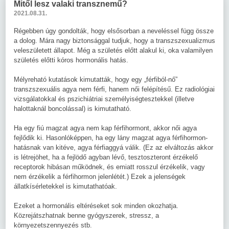
Mitől lesz valaki transznemű?
2021.08.31.
Régebben úgy gondolták, hogy elsősorban a neveléssel függ össze
a dolog. Mára nagy biztonsággal tudjuk, hogy a transzszexualizmus
veleszületett állapot. Még a születés előtt alakul ki, oka valamilyen
születés előtti kóros hormonális hatás.
Mélyreható kutatások kimutatták, hogy egy „férfiból-nő”
transzszexuális agya nem férfi, hanem női felépítésű. Ez radiológiai
vizsgálatokkal és pszichiátriai személyiségtesztekkel (illetve
halottaknál boncolással) is kimutatható.
Ha egy fiú magzat agya nem kap férfihormont, akkor női agya
fejlődik ki. Hasonlóképpen, ha egy lány magzat agya férfihormon-
hatásnak van kitéve, agya férfiaggyá válik. (Ez az elváltozás akkor
is létrejöhet, ha a fejlödő agyban lévő, tesztoszteront érzékelő
receptorok hibásan működnek, és emiatt rosszul érzékelik, vagy
nem érzékelik a férfihormon jelenlétét.) Ezek a jelenségek
állatkísérletekkel is kimutathatóak.
Ezeket a hormonális eltéréseket sok minden okozhatja.
Közrejátszhatnak benne gyógyszerek, stressz, a
környezetszennyezés stb.