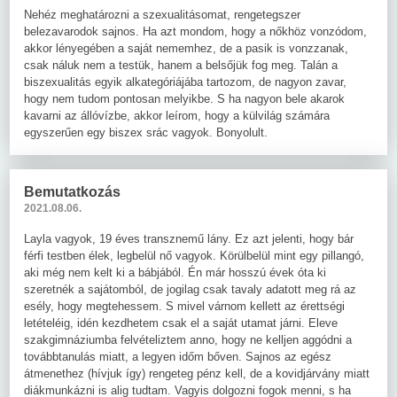
Nehéz meghatározni a szexualitásomat, rengetegszer
belezavarodok sajnos. Ha azt mondom, hogy a nőkhöz vonzódom,
akkor lényegében a saját nememhez, de a pasik is vonzzanak,
csak náluk nem a testük, hanem a belsőjük fog meg. Talán a
biszexualitás egyik alkategóriájába tartozom, de nagyon zavar,
hogy nem tudom pontosan melyikbe. S ha nagyon bele akarok
kavarni az állóvízbe, akkor leírom, hogy a külvilág számára
egyszerűen egy biszex srác vagyok. Bonyolult.
Bemutatkozás
2021.08.06.
Layla vagyok, 19 éves transznemű lány. Ez azt jelenti, hogy bár
férfi testben élek, legbelül nő vagyok. Körülbelül mint egy pillangó,
aki még nem kelt ki a bábjából. Én már hosszú évek óta ki
szeretnék a sajátomból, de jogilag csak tavaly adatott meg rá az
esély, hogy megtehessem. S mivel várnom kellett az érettségi
letételéig, idén kezdhetem csak el a saját utamat járni. Eleve
szakgimnáziumba felvételiztem anno, hogy ne kelljen aggódni a
továbbtanulás miatt, a legyen időm bőven. Sajnos az egész
átmenethez (hívjuk így) rengeteg pénz kell, de a kovidjárvány miatt
diákmunkázni is alig tudtam. Vagyis dolgozni fogok menni, s ha