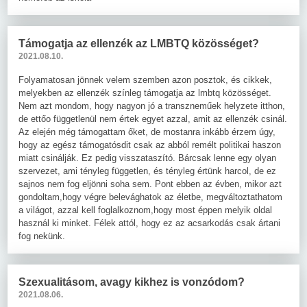
Támogatja az ellenzék az LMBTQ közösséget?
2021.08.10.
Folyamatosan jönnek velem szemben azon posztok, és cikkek,
melyekben az ellenzék színleg támogatja az lmbtq közösséget.
Nem azt mondom, hogy nagyon jó a transzneműek helyzete itthon,
de ettőo függetlenül nem értek egyet azzal, amit az ellenzék csinál.
Az elején még támogattam őket, de mostanra inkább érzem úgy,
hogy az egész támogatósdit csak az abból remélt politikai haszon
miatt csinálják. Ez pedig visszataszító. Bárcsak lenne egy olyan
szervezet, ami tényleg független, és tényleg értünk harcol, de ez
sajnos nem fog eljönni soha sem. Pont ebben az évben, mikor azt
gondoltam,hogy végre belevághatok az életbe, megváltoztathatom
a világot, azzal kell foglalkoznom,hogy most éppen melyik oldal
használ ki minket. Félek attól, hogy ez az acsarkodás csak ártani
fog nekünk.
Szexualitásom, avagy kikhez is vonzódom?
2021.08.06.