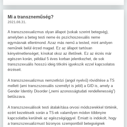
Mi a transzneműség?
2021.08.31.
A transzszexualizmus olyan állapot (sokak szerint betegség),
amelyben a beteg testi neme és pszichoszexuális neme
egymásnak ellentmond. Azaz más nemű a tested, mint amilyen
neműnek belül érzed magad. Ez az állapot tartósan
kényelmetlenséget, kínokat okoz az illetőnek. Ez az érzés már
egészen korán, például 5 éves korban jelentkezhet, de sok
transzszexuális hosszú ideig titkolni igyekszik ezzel kapcsolatos
érzéseit.
A transzszexualizmus nemzetközi (angol nyelvű) rövidítése a TS
mellett (ami transzszexuális személyt is jelöl) a GID is, amely a
Gender Identity Disorder („nemi azonosságtudati rendellenesség”)
betűszava.
A transzszexuálisok testi átalakítása orvosi módszerekkel történik,
ezért kezeléseik során a TS-ek valamilyen módon többnyire
kapcsolatba kerülnek az egészségüggyel. Emiatt is indokolt, hogy
a transzszexualizmust bizonyos szempontból betegségnek