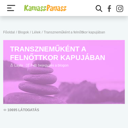
Főoldal
/
Blogok
/
Lélek
/
Transzneműként a felnőttkor kapujában
TRANSZNEMŰKÉNT A
FELNŐTTKOR KAPUJÁBAN
Layla
7 db bejegyzés a blogon
10695 LÁTOGATÁS