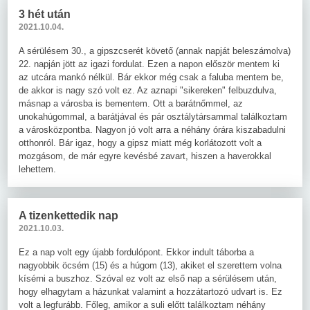
3 hét után
2021.10.04.
A sérülésem 30., a gipszcserét követő (annak napját beleszámolva)
22. napján jött az igazi fordulat. Ezen a napon először mentem ki
az utcára mankó nélkül. Bár ekkor még csak a faluba mentem be,
de akkor is nagy szó volt ez. Az aznapi "sikereken" felbuzdulva,
másnap a városba is bementem. Ott a barátnőmmel, az
unokahúgommal, a barátjával és pár osztálytársammal találkoztam
a városközpontba. Nagyon jó volt arra a néhány órára kiszabadulni
otthonról. Bár igaz, hogy a gipsz miatt még korlátozott volt a
mozgásom, de már egyre kevésbé zavart, hiszen a haverokkal
lehettem.
A tizenkettedik nap
2021.10.03.
Ez a nap volt egy újabb fordulópont. Ekkor indult táborba a
nagyobbik öcsém (15) és a húgom (13), akiket el szerettem volna
kísérni a buszhoz. Szóval ez volt az első nap a sérülésem után,
hogy elhagytam a házunkat valamint a hozzátartozó udvart is. Ez
volt a legfurább. Főleg, amikor a suli előtt találkoztam néhány