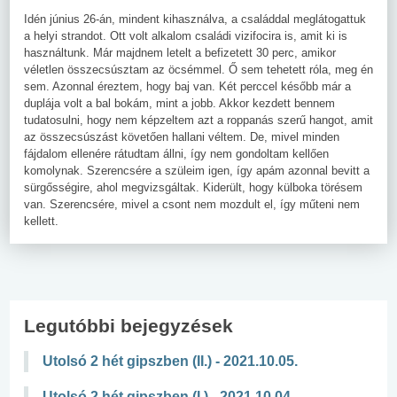
Idén június 26-án, mindent kihasználva, a családdal meglátogattuk
a helyi strandot. Ott volt alkalom családi vizifocira is, amit ki is
használtunk. Már majdnem letelt a befizetett 30 perc, amikor
véletlen összecsúsztam az öcsémmel. Ő sem tehetett róla, meg én
sem. Azonnal éreztem, hogy baj van. Két perccel később már a
duplája volt a bal bokám, mint a jobb. Akkor kezdett bennem
tudatosulni, hogy nem képzeltem azt a roppanás szerű hangot, amit
az összecsúszást követően hallani véltem. De, mivel minden
fájdalom ellenére rátudtam állni, így nem gondoltam kellően
komolynak. Szerencsére a szüleim igen, így apám azonnal bevitt a
sürgősségire, ahol megvizsgáltak. Kiderült, hogy külboka törésem
van. Szerencsére, mivel a csont nem mozdult el, így műteni nem
kellett.
Legutóbbi bejegyzések
Utolsó 2 hét gipszben (II.) - 2021.10.05.
Utolsó 2 hét gipszben (I.) - 2021.10.04.