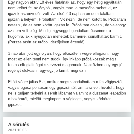
Egy nagyon aktív 18 éves fiatalnak az, hogy egy hétig egyáltalán
nem kelhet fel az ágyból, vagyis max. a mosdóba mehet ki, az
igazi kínszenvedés volt. Az első 2-3 napban én sem találtam
igazán a helyem. Próbáltam TV-t nézni, de nem kötött le. Próbáltam
netezni, de az sem kötött igazán le. Próbáltam olvasni, de valahogy
az sem volt elég. Mindig irigységgel gondoltam öcséimre, a
húgomra, akik nyugodtan mehettek bármerre, csinálhattak bármit.
(Persze azért ez utóbbi idézőjelben értendő)
3 nap után jött egy olyan, hogy elkezdtem végre elfogadni, hogy
most ez ellen tenni nem tudok, így inkább próbálkozzak mégis
fontos elfoglaltságot szervezni magamnak. Napközben egy-egy jó
regényt elolvasni, egy-egy jó krimit megnézni.
Eljött végre július 5-e, amikor megszabadulhattam a fekvőgipsztől,
vagyis egész pontosan egy gipszsíntől, ami arra volt hivatott, hogy
ne is tudjam terhelni a sérült lábamat valamint a duzzanat leapadjon
a bokámról, mielőtt megkapom a végleges, vagyis körkörös
gipszet.
A sérülés
2021.10.03.