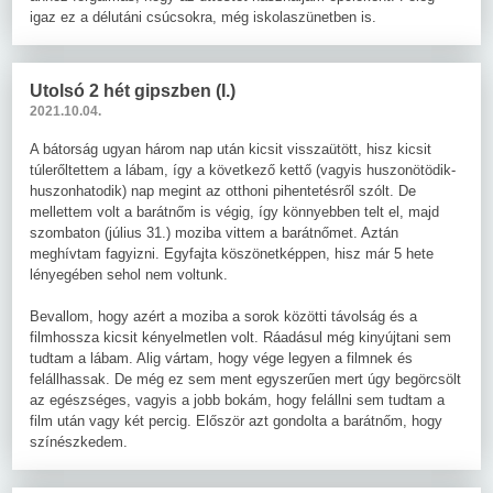
igaz ez a délutáni csúcsokra, még iskolaszünetben is.
Utolsó 2 hét gipszben (I.)
2021.10.04.
A bátorság ugyan három nap után kicsit visszaütött, hisz kicsit
túlerőltettem a lábam, így a következő kettő (vagyis huszonötödik-
huszonhatodik) nap megint az otthoni pihentetésről szólt. De
mellettem volt a barátnőm is végig, így könnyebben telt el, majd
szombaton (július 31.) moziba vittem a barátnőmet. Aztán
meghívtam fagyizni. Egyfajta köszönetképpen, hisz már 5 hete
lényegében sehol nem voltunk.
Bevallom, hogy azért a moziba a sorok közötti távolság és a
filmhossza kicsit kényelmetlen volt. Ráadásul még kinyújtani sem
tudtam a lábam. Alig vártam, hogy vége legyen a filmnek és
felállhassak. De még ez sem ment egyszerűen mert úgy begörcsölt
az egészséges, vagyis a jobb bokám, hogy felállni sem tudtam a
film után vagy két percig. Először azt gondolta a barátnőm, hogy
színészkedem.