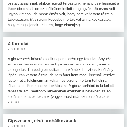
osztálytársammal, akikkel együtt terveztünk néhány cserfességet a
tábor ideje alatt, de ezt nélkülem kellett megtegyék. Jó érzés volt
ugyan kimenni, de rossz érzés volt, hogy nem vehettem részt a
táborozáson. (A szüleim kevésbé merték vállalni a kockázatot,
hogy elengedjenek, mint én, hogy elmenjek)
A fordulat
2021.10.03.
A gipszcserét követő ötödik napon történt egy fordulat. Anyuék
elmentek bevásárolni, én pedig a nappaliban olvastam, amikor
csöngettek. Én pedig elindultam mankó nélkül. Ezt csak néhány
lépés után vettem észre, de nem fordultam meg. Innentől kezdve
léptem át a félelmeim árnyékán, és bizony mertem terhelni a
lábamat is. Persze csak korlátokkal. A gipsz korlátait is ki kellett
tapasztaljam, merthogy lényegében ezekben a hetekben az én
korlátaim is azok lesznek (vagyis most már szerencsére csak
voltak).
Gipszcsere, első próbálkozások
2021.10.03.