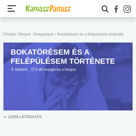
Főoldal
/
Blogok
/
Betegségek
/
Bokatörésem és a felépülésem története
BOKATÖRÉSEM ÉS A
FELÉPÜLÉSEM TÖRTÉNETE
Mate04
8 db bejegyzés a blogon
12958 LÁTOGATÁS