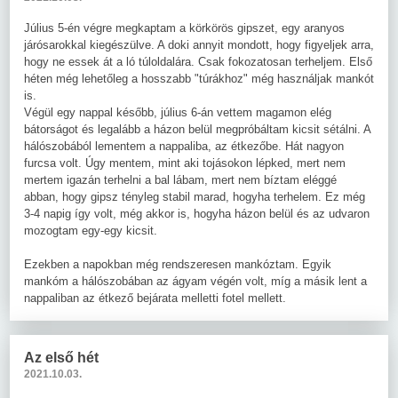
Július 5-én végre megkaptam a körkörös gipszet, egy aranyos
járósarokkal kiegészülve. A doki annyit mondott, hogy figyeljek arra,
hogy ne essek át a ló túloldalára. Csak fokozatosan terheljem. Első
héten még lehetőleg a hosszabb "túrákhoz" még használjak mankót
is.
Végül egy nappal később, július 6-án vettem magamon elég
bátorságot és legalább a házon belül megpróbáltam kicsit sétálni. A
hálószobából lementem a nappaliba, az étkezőbe. Hát nagyon
furcsa volt. Úgy mentem, mint aki tojásokon lépked, mert nem
mertem igazán terhelni a bal lábam, mert nem bíztam eléggé
abban, hogy gipsz tényleg stabil marad, hogyha terhelem. Ez még
3-4 napig így volt, még akkor is, hogyha házon belül és az udvaron
mozogtam egy-egy kicsit.
Ezekben a napokban még rendszeresen mankóztam. Egyik
mankóm a hálószobában az ágyam végén volt, míg a másik lent a
nappaliban az étkező bejárata melletti fotel mellett.
Az első hét
2021.10.03.