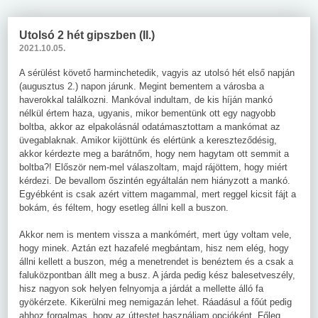
Utolsó 2 hét gipszben (II.)
2021.10.05.
A sérülést követő harminchetedik, vagyis az utolsó hét első napján
(augusztus 2.) napon járunk. Megint bementem a városba a
haverokkal találkozni. Mankóval indultam, de kis híján mankó
nélkül értem haza, ugyanis, mikor bementünk ott egy nagyobb
boltba, akkor az elpakolásnál odatámasztottam a mankómat az
üvegablaknak. Amikor kijöttünk és elértünk a kereszteződésig,
akkor kérdezte meg a barátnőm, hogy nem hagytam ott semmit a
boltba?! Először nem-mel válaszoltam, majd rájöttem, hogy miért
kérdezi. De bevallom őszintén egyáltalán nem hiányzott a mankó.
Egyébként is csak azért vittem magammal, mert reggel kicsit fájt a
bokám, és féltem, hogy esetleg állni kell a buszon.
Akkor nem is mentem vissza a mankómért, mert úgy voltam vele,
hogy minek. Aztán ezt hazafelé megbántam, hisz nem elég, hogy
állni kellett a buszon, még a menetrendet is benéztem és a csak a
faluközpontban állt meg a busz. A járda pedig kész balesetveszély,
hisz nagyon sok helyen felnyomja a járdát a mellette álló fa
gyökérzete. Kikerülni meg nemigazán lehet. Ráadásul a főút pedig
ahhoz forgalmas, hogy az úttestet használjam opcióként. Főleg