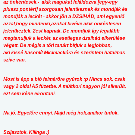
az önkéntesek,- akik magukat feláldozva [egy-egy
plussz pontért] szorgosan jelentkeznek és mondják és
mondják a leckét - akkor jön a DZSIHÁD, ami egyenlő
azzal,hogy mindenki,azokat kivéve akik önkéntesen
jelentkeztek, 2est kapnak. De mondjuk így legalább
megtanuljuk a leckét, az esetleges dzsihád elkerülése
végett. De mégis a töri tanárt bírjuk a legjobban,
aki kissé hasonlít Micimackóra és szerintem hatalmas
szíve van.
Most is épp a bió felmérőre gyúrok :p Nincs sok, csak
vagy 2 oldal A5 füzetbe. A múltkori nagyon jól sikerült,
ezt sem kéne elrontani.
Na jó. Egyelőre ennyi. Majd még írok,amikor tudok.
Szíjasztok, Kííínga :)