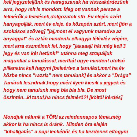
kell jegyzeteljünk és haragszanak ha visszakérdezünk
arra, hogy mit is mondott. Meg ott vannak persze a
felmérők,a felelések,dolgozatok stb. Év elején azért
hanyagolják, mert év eleje, és közepén azért, mert [jön a
szokásos szöveg] "jaj,most el vagyunk maradva az
anyaggal" és aztán mindenki elhagyja félév/év végére,
mert arra eszmélnek fel, hogy "jaaaaaj! hát még kell 3
jegy és van két hetünk!" utánna meg strapáljuk
magunkat a tanulással, merthát ugye mindent utolsó
pillanatra kell hagyni [beleértve a tanulást,mert ha év
közbe nincs "razzia" nem tanulunk] és akkor a "Drága"
Tanárok leszidnak,hogy miért ilyen kicsik a jegyek és
hogy nem tanulunk meg bla bla bla. De most
őszintén...ki tanul,ha nincs felmérő?! [költői kérdés]
Mondjuk nálunk a TÖRI az mindennapos téma,még
akkor is ha nincs is óránk. Minden óra elején
"kihallgatás" a napi leckéből, és ha kezdenek elfogyni