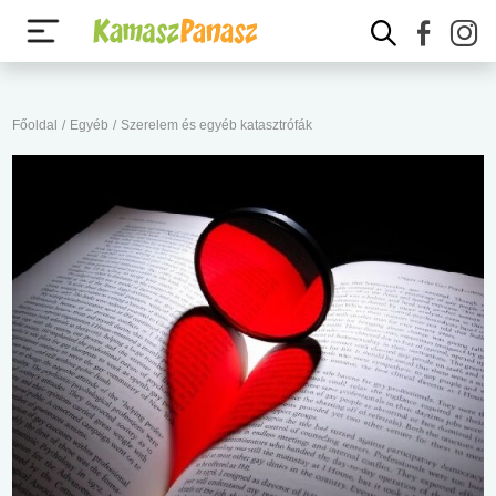
Főoldal
/
Egyéb
/
Szerelem és egyéb katasztrófák