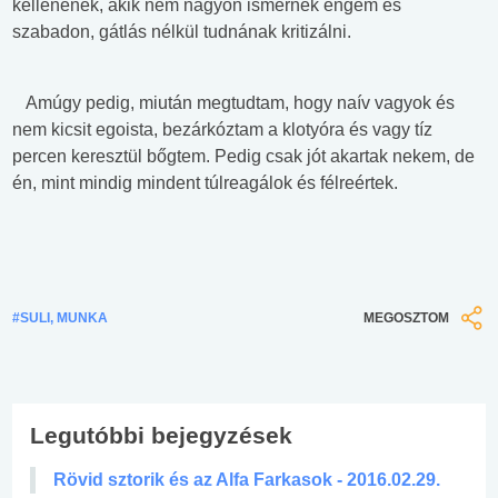
kellenének, akik nem nagyon ismernek engem és
szabadon, gátlás nélkül tudnának kritizálni.
Amúgy pedig, miután megtudtam, hogy naív vagyok és
nem kicsit egoista, bezárkóztam a klotyóra és vagy tíz
percen keresztül bőgtem. Pedig csak jót akartak nekem, de
én, mint mindig mindent túlreagálok és félreértek.
#SULI, MUNKA
MEGOSZTOM
Legutóbbi bejegyzések
Rövid sztorik és az Alfa Farkasok - 2016.02.29.