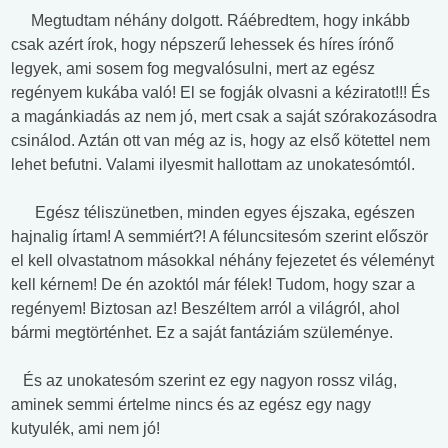
Megtudtam néhány dolgott. Ráébredtem, hogy inkább
csak azért írok, hogy népszerű lehessek és híres írónő
legyek, ami sosem fog megvalósulni, mert az egész
regényem kukába való! El se fogják olvasni a kéziratot!!! És
a magánkiadás az nem jó, mert csak a saját szórakozásodra
csinálod. Aztán ott van még az is, hogy az első kötettel nem
lehet befutni. Valami ilyesmit hallottam az unokatesómtól.
Egész téliszünetben, minden egyes éjszaka, egészen
hajnalig írtam! A semmiért?! A féluncsitesóm szerint először
el kell olvastatnom másokkal néhány fejezetet és véleményt
kell kérnem! De én azoktól már félek! Tudom, hogy szar a
regényem! Biztosan az! Beszéltem arról a világról, ahol
bármi megtörténhet. Ez a saját fantáziám szüleménye.
És az unokatesóm szerint ez egy nagyon rossz világ,
aminek semmi értelme nincs és az egész egy nagy
kutyulék, ami nem jó!