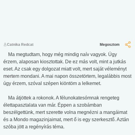
Catnika Redcat
Megosztom
Ma megtudtam, hogy még mindig naív vagyok. Úgy
érzem, alaposan kiosztottak. De ez más volt, mint a jutkás
eset. Az csak egy dolgozat miatt volt, mert saját véleményt
mertem mondani. A mai napon összetörtem, legalábbis most
úgy érzem, szóval szépen kiöntöm a lelkemet.
Ma átjöttek a rokonok. A félunokatesómnak rengeteg
élettapasztalata van már. Éppen a szobámban
beszélgettünk, mert szerette volna megnézni a mangáimat
és a Mondo magazinjaimat, mert ő is egy szerkesztő. Aztán
szóba jött a regényírás téma.