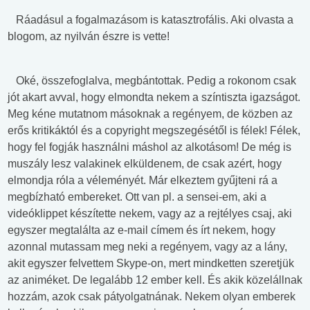
Ráadásul a fogalmazásom is katasztrofális. Aki olvasta a
blogom, az nyilván észre is vette!
Oké, összefoglalva, megbántottak. Pedig a rokonom csak
jót akart avval, hogy elmondta nekem a színtiszta igazságot.
Meg kéne mutatnom másoknak a regényem, de közben az
erős kritikáktól és a copyright megszegésétől is félek! Félek,
hogy fel fogják használni máshol az alkotásom! De még is
muszály lesz valakinek elküldenem, de csak azért, hogy
elmondja róla a véleményét. Már elkeztem gyűjteni rá a
megbízható embereket. Ott van pl. a sensei-em, aki a
videóklippet készítette nekem, vagy az a rejtélyes csaj, aki
egyszer megtalálta az e-mail címem és írt nekem, hogy
azonnal mutassam meg neki a regényem, vagy az a lány,
akit egyszer felvettem Skype-on, mert mindketten szeretjük
az animéket. De legalább 12 ember kell. És akik közelállnak
hozzám, azok csak pátyolgatnának. Nekem olyan emberek