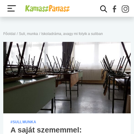
Főoldal
/
Suli, munka
/
Iskoladráma, avagy mi folyik a suliban
#SULI, MUNKA
A saját szememmel: